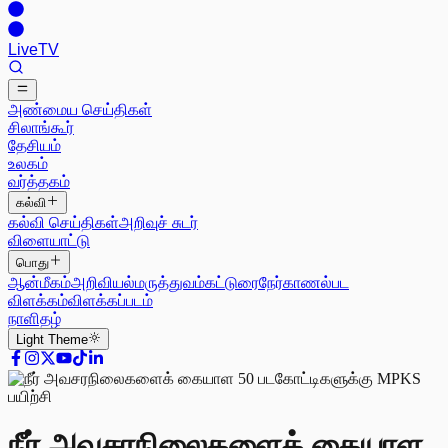
Live
TV
அண்மைய செய்திகள்
சிலாங்கூர்
தேசியம்
உலகம்
வர்த்தகம்
கல்வி
கல்வி செய்திகள்
அறிவுச் சுடர்
விளையாட்டு
பொது
ஆன்மீகம்
அறிவியல்
மருத்துவம்
கட்டுரை
நேர்காணல்
பட
விளக்கம்
விளக்கப்படம்
நாளிதழ்
Light
Theme
நீர் அவசரநிலைகளைக் கையாள