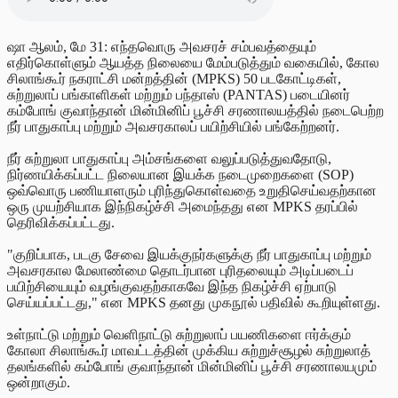
ஷா ஆலம், மே 31: எந்தவொரு அவசரச் சம்பவத்தையும்
எதிர்கொள்ளும் ஆயத்த நிலையை மேம்படுத்தும் வகையில், கோல
சிலாங்கூர் நகராட்சி மன்றத்தின் (MPKS) 50 படகோட்டிகள்,
சுற்றுலாப் பங்காளிகள் மற்றும் பந்தாஸ் (PANTAS) படையினர்
கம்போங் குவாந்தான் மின்மினிப் பூச்சி சரணாலயத்தில் நடைபெற்ற
நீர் பாதுகாப்பு மற்றும் அவசரகாலப் பயிற்சியில் பங்கேற்றனர்.
நீர் சுற்றுலா பாதுகாப்பு அம்சங்களை வலுப்படுத்துவதோடு,
நிர்ணயிக்கப்பட்ட நிலையான இயக்க நடைமுறைகளை (SOP)
ஒவ்வொரு பணியாளரும் புரிந்துகொள்வதை உறுதிசெய்வதற்கான
ஒரு முயற்சியாக இந்நிகழ்ச்சி அமைந்தது என MPKS தரப்பில்
தெரிவிக்கப்பட்டது.
"குறிப்பாக, படகு சேவை இயக்குநர்களுக்கு நீர் பாதுகாப்பு மற்றும்
அவசரகால மேலாண்மை தொடர்பான புரிதலையும் அடிப்படைப்
பயிற்சியையும் வழங்குவதற்காகவே இந்த நிகழ்ச்சி ஏற்பாடு
செய்யப்பட்டது," என MPKS தனது முகநூல் பதிவில் கூறியுள்ளது.
உள்நாட்டு மற்றும் வெளிநாட்டு சுற்றுலாப் பயணிகளை ஈர்க்கும்
கோலா சிலாங்கூர் மாவட்டத்தின் முக்கிய சுற்றுச்சூழல் சுற்றுலாத்
தலங்களில் கம்போங் குவாந்தான் மின்மினிப் பூச்சி சரணாலயமும்
ஒன்றாகும்.