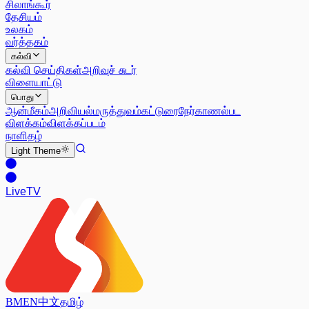
சிலாங்கூர்
தேசியம்
உலகம்
வர்த்தகம்
கல்வி
கல்வி செய்திகள்
அறிவுச் சுடர்
விளையாட்டு
பொது
ஆன்மீகம்
அறிவியல்
மருத்துவம்
கட்டுரை
நேர்காணல்
பட
விளக்கம்
விளக்கப்படம்
நாளிதழ்
Light
Theme
Live
TV
BM
EN
中文
தமிழ்