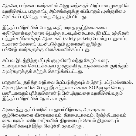
ஆகவே, பார்வையாளர்களின் அனுபவத்தைச் சிறப்பான முறையில்
உறுதிசெய்ய, பாதுகாப்பு அம்சங்களுக்கு எப்போதும் முன்னுரிமை
அளிக்கப்படுகிறது என்று அது குறிப்பிட்டது.
இந்தப் பயிற்சியின் போது, எதிர்பாராத சூழ்நிலைகளை
எதிர்கொள்வதற்கான ஆயத்த நடவடிக்கையாக, நீர் மீட்பு உத்திகள்
மற்றும் உயிர்காக்கும் ஆடைகள் (safety jackets) போன்ற பாதுகாப்பு
உபகரணங்களைப் பயன்படுத்தும் முறைகள் குறித்து
பங்கேற்பாளர்களுக்கு விளக்கமளிக்கப்பட்டது.
சம்பவ இடத்திற்கு மீட்புக் குழுவினர் வந்து சேரும் வரை,
உடனடியாகச் செய்யக்கூடிய முதலுதவி நடவடிக்கைகள் குறித்தும்
அவர்களுக்குக் கற்றுக் கொடுக்கப்பட்டது.
பாதுகாப்பு குறித்த அறிவை மேம்படுத்துவும்
அ
தோடு மட்டுமல்லாமல்,
அவசரநிலையின் போது நீர் சுற்றுலாவுக்கான SOP-ஐ ஒவ்வொரு
பணியாளரும் புரிந்துகொண்டு பின்பற்றுவதை உறுதிசெய்வதும்
இந்தப் பயிற்சியின் நோக்கமாகும்.
அனைத்து தரப்பினரின் பாதுகாப்பிற்காக, அவசரகால
சூழ்நிலைகளை விரைவாகவும், திறமையாகவும், நேர்த்தியாகவும்
கையாளும் பணியாளர்களின் திறனையும் செயல்
திறனையும்
அதிகரிக்கவும் இந்த நிகழ்ச்சி உதவுகிறது.