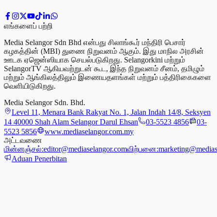
எங்களைப் பற்றி
Media Selangor Sdn Bhd என்பது சிலாங்கூர் மந்திரி பெசார்
கழகத்தின் (MBI) துணை நிறுவனம் ஆகும். இது மாநில அரசின்
ஊடக ஏஜென்ஸியாக செயல்படுகிறது. Selangorkini மற்றும்
SelangorTV ஆகியவற்றுடன் கூட, இந்த நிறுவனம் சீனம், தமிழும்
மற்றும் ஆங்கிலத்திலும் இணையதளங்கள் மற்றும் பத்திரிகைகளை
வெளியிடுகிறது.
Media Selangor Sdn. Bhd.
Level 11, Menara Bank Rakyat No. 1, Jalan Indah 14/8, Seksyen
14 40000 Shah Alam Selangor Darul Ehsan
03-5523 4856
03-
5523 5856
www.mediaselangor.com.my
அட்டவணை
மின்னஞ்சல்:
editor@mediaselangor.com
விற்பனை:
marketing@medias
Aduan Penerbitan