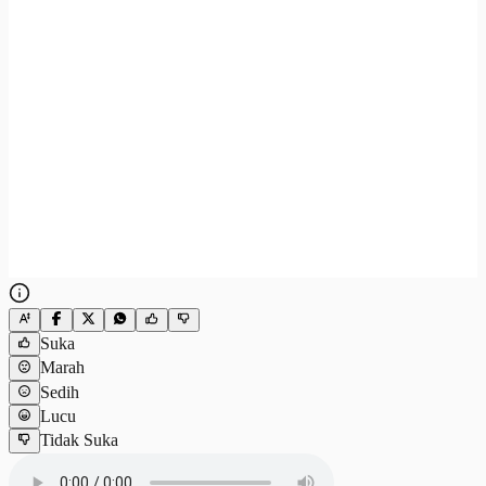
Suka
Marah
Sedih
Lucu
Tidak Suka