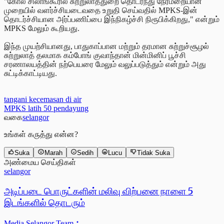
"கோல சிலாங்கூரில் சுற்றுலாத்துறை தொடர்ந்து நேர்மறையான
முறையில் வளர்ச்சியடைவதை உறுதி செய்வதில் MPKS-இன்
தொடர்ச்சியான அர்ப்பணிப்பை இந்நிகழ்ச்சி நிரூபிக்கிறது," என்றும்
MPKS மேலும் கூறியது.
இந்த முயற்சியானது, பாதுகாப்பான மற்றும் தரமான சுற்றுச்சூழல்
சுற்றுலாத் தலமாக கம்போங் குவாந்தான் மின்மினிப் பூச்சி
சரணாலயத்தின் நற்பெயரை மேலும் வலுப்படுத்தும் என்றும் அது
சுட்டிக்காட்டியது.
tangani kecemasan di air
MPKS latih 50 pendayung
வகை
selangor
உங்கள் கருத்து என்ன?
Suka
Marah
Sedih
Lucu
Tidak Suka
அண்மைய செய்திகள்
selangor
அடிப்படை பொருட்களின் மலிவு விற்பனை நாளை 5
இடங்களில் தொடரும்
Media Selangor Team