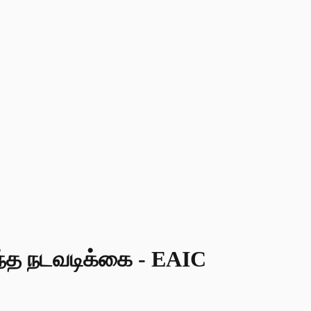
றந்த நடவடிக்கை - EAIC