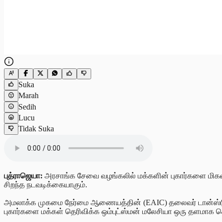
Suka
Marah
Sedih
Lucu
Tidak Suka
புத்ராஜெயா:
அரசாங்க சேவை வழங்கலில் மக்களின் புகார்களை மிகவும
சிறந்த நடவடிக்கையாகும்.
அமலாக்க முகமை நேர்மை ஆணையத்தின் (EAIC) தலைவர் டான்ஸ்ரீ ட
புகார்களை மக்கள் தெரிவிக்க ஒம்புட்ஸ்மன் மலேசியா ஒரு தளமாக செ