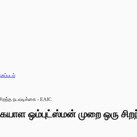
்கப்படம்
கையாள ஒம்புட்ஸ்மன் முறை ஒரு சி