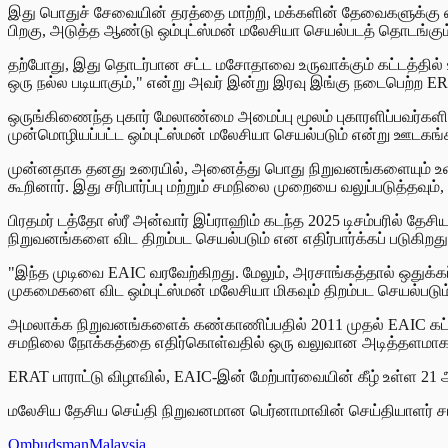
இது பொதுச் சேவையின் தரத்தை மாற்றி, மக்களின் தேவைகளுக்கு ஏற
பிறகு, அடுத்த ஆண்டு ஒம்புட்ஸ்மன் மலேசியா செயல்படத் தொடங்கும
தற்போது, இது தொடர்பான சட்ட மசோதாவை உருவாக்கும் கட்டத்தில் உ
ஒரு நல்ல படியாகும்," என்று அவர் இன்று இரவு இங்கு நடைபெற்ற ERAT (
ஒருங்கிணைந்த புகார் மேலாண்மை அமைப்பு மூலம் புகாரளிப்பவர்கள
முன்மொழியப்பட்ட ஒம்புட்ஸ்மன் மலேசியா செயல்படும் என்று ஊடகங்க
முன்னதாக தனது உரையில், அனைத்து பொது நிறுவனங்களையும் உள்ள
கூறினார். இது சரிபார்ப்பு மற்றும் சமநிலை முறையை வலுப்படுத்தவு
பிரதமர் டத்தோ ஸ்ரீ அன்வார் இப்ராஹிம் கடந்த 2025 டிசம்பரில் தேச
நிறுவனங்களை விட திறம்பட செயல்படும் என எதிர்பார்க்கப் படுகிறது
"இந்த முடிவை EAIC வரவேற்கிறது. மேலும், அரசாங்கத்தால் ஒதுக்
முகமைகளை விட ஒம்புட்ஸ்மன் மலேசியா மிகவும் திறம்பட செயல்படும் எ
அமலாக்க நிறுவனங்களைக் கண்காணிப்பதில் 2011 முதல் EAIC கட்டியெழு
சமநிலை நோக்கத்தை எதிர்கொள்வதில் ஒரு வலுவான அடித்தளமாக இரு
ERAT பாராட்டு விழாவில், EAIC-இன் மேற்பார்வையின் கீழ் உள்ள 21 
மலேசிய தேசிய செய்தி நிறுவனமான பெர்னாமாவின் செய்தியாளர் சமந்த
OmbudsmanMalaysia