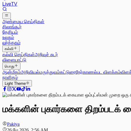
Live
TV
அண்மைய செய்திகள்
சிலாங்கூர்
தேசியம்
உலகம்
வர்த்தகம்
கல்வி
கல்வி செய்திகள்
அறிவுச் சுடர்
விளையாட்டு
பொது
ஆன்மீகம்
அறிவியல்
மருத்துவம்
கட்டுரை
நேர்காணல்
பட விளக்கம்
விளக
நாளிதழ்
Light
Theme
மக்களின் புகார்களை திறம்படக் 
Pakiya
26 மே 2026, 2:56 AM