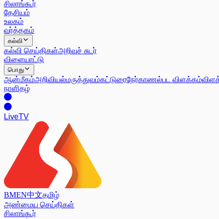
சிலாங்கூர்
தேசியம்
உலகம்
வர்த்தகம்
கல்வி
கல்வி செய்திகள்
அறிவுச் சுடர்
விளையாட்டு
பொது
ஆன்மீகம்
அறிவியல்
மருத்துவம்
கட்டுரை
நேர்காணல்
பட விளக்கம்
விளக
நாளிதழ்
Live
TV
BM
EN
中文
தமிழ்
அண்மைய செய்திகள்
சிலாங்கூர்