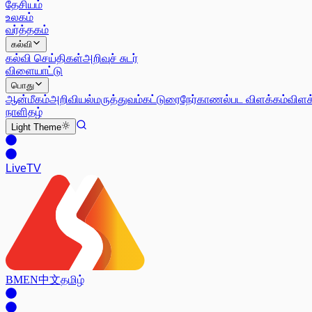
தேசியம்
உலகம்
வர்த்தகம்
கல்வி
கல்வி செய்திகள்
அறிவுச் சுடர்
விளையாட்டு
பொது
ஆன்மீகம்
அறிவியல்
மருத்துவம்
கட்டுரை
நேர்காணல்
பட விளக்கம்
விளக
நாளிதழ்
Light
Theme
Live
TV
BM
EN
中文
தமிழ்