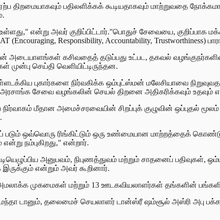
்ப திறமையாகவும் பதிலளிக்கக் கூடியதாகவும் மாற்றுவதை நோக்கமாகக
்.
ள்ளது," என்று அவர் குறிப்பிட்டார்."பொதுச் சேவையை, குறிப்பாக 
Encouraging, Responsibility, Accountability, Trustworthiness) பாரா
ின் அடையாளங்கள் கசிவதைத் தடுப்பது உட்பட, தகவல் வழங்குநர்களி
ள் முன்பு செய்தி வெளியிட்டிருந்தன.
டக்கிய புகார்களை நிர்வகிக்க ஒம்புட்ஸ்மன் மலேசியாவை நிறுவுவ
ம், அரசாங்க சேவை வழங்கலின் செயல் திறனை அதிகரிக்கவும் உதவும் என
ிய நிர்வாகம் மீதான அமைச்சரவையின் சிறப்புக் குழுவின் ஒப்புதல் மூ
.
கப் படும் ஒவ்வொரு ரிங்கிட்டும் ஒரு உண்மையான மாற்றத்தைக் கொண்
ன்று நம்புகிறது," என்றார்.
ப்பிய அனுபவம், நிபுணத்துவம் மற்றும் சாதனைப் பதிவுகள், ஒம்புட்ஸ்
க்கும் என்றும் அவர் கூறினார்.
அமலாக்க முகமைகள் மற்றும் 13 ஊடகவியலாளர்கள் தங்களின் பங்களிப்பு 
ா டானும், தலைமைச் செயலாளர் டான்ஸ்ரீ ஷம்சூல் அஸ்ரி அபு பக்காரா