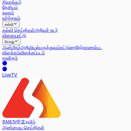
சிலாங்கூர்
தேசியம்
உலகம்
வர்த்தகம்
கல்வி
கல்வி செய்திகள்
அறிவுச் சுடர்
விளையாட்டு
பொது
ஆன்மீகம்
அறிவியல்
மருத்துவம்
கட்டுரை
நேர்காணல்
பட
விளக்கம்
விளக்கப்படம்
நாளிதழ்
Live
TV
BM
EN
中文
தமிழ்
அண்மைய செய்திகள்