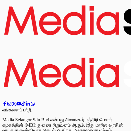
எங்களைப் பற்றி
Media Selangor Sdn Bhd என்பது சிலாங்கூர் மந்திரி பெசார்
கழகத்தின் (MBI) துணை நிறுவனம் ஆகும். இது மாநில அரசின்
ஊடக ஏஜென்ஸியாக செயல்படுகிறது. Selangorkini மற்றும்