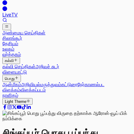
Live
TV
அண்மைய செய்திகள்
சிலாங்கூர்
தேசியம்
உலகம்
வர்த்தகம்
கல்வி
கல்வி செய்திகள்
அறிவுச் சுடர்
விளையாட்டு
பொது
ஆன்மீகம்
அறிவியல்
மருத்துவம்
கட்டுரை
நேர்காணல்
பட
விளக்கம்
விளக்கப்படம்
நாளிதழ்
Light
Theme
சிங்கப்பூர் பொது பூப்பந்து