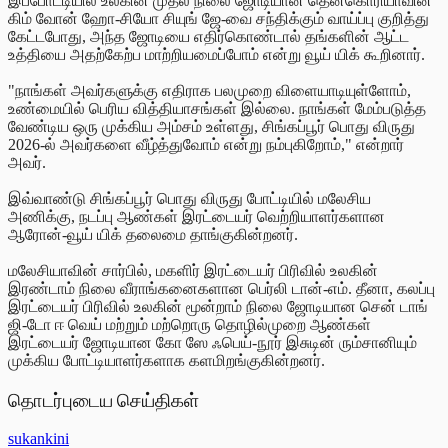
இப்போட்டியில் உலகின் முதல் நிலை ஜோடியான தென்கொரியாவின்
கிம் வோன் ஹோ-சியோ சியுங் ஜே-வை சந்திக்கும் வாய்ப்பு குறித்து
கேட்டபோது, அந்த ஜோடியை எதிர்கொண்டால் தங்களின் ஆட்ட
உத்தியை அதற்கேற்ப மாற்றியமைப்போம் என்று வூய் யிக் கூறினார்.
"நாங்கள் அவர்களுக்கு எதிராக பலமுறை விளையாடியுள்ளோம்,
உண்மையில் பெரிய வித்தியாசங்கள் இல்லை. நாங்கள் மேம்படுத்த
வேண்டிய ஒரு முக்கிய அம்சம் உள்ளது, சிங்கப்பூர் பொது விருது
2026-ல் அவர்களை வீழ்த்துவோம் என்று நம்புகிறோம்," என்றார்
அவர்.
இவ்வாண்டு சிங்கப்பூர் பொது விருது போட்டியில் மலேசிய
அணிக்கு, நடப்பு ஆண்கள் இரட்டையர் வெற்றியாளர்களான
ஆரோன்-வூய் யிக் தலைமை தாங்குகின்றனர்.
மலேசியாவின் சார்பில், மகளிர் இரட்டையர் பிரிவில் உலகின்
இரண்டாம் நிலை வீராங்கனைகளான பெர்லி டான்-எம். தீனா, கலப்பு
இரட்டையர் பிரிவில் உலகின் மூன்றாம் நிலை ஜோடியான சென் டாங்
ஜி-டோ ஈ வெய் மற்றும் மற்றொரு தொழில்முறை ஆண்கள்
இரட்டையர் ஜோடியான கோ ஸே ஃபெய்-நூர் இசுடின் ரும்சானியும்
முக்கிய போட்டியாளர்களாக களமிறங்குகின்றனர்.
தொடர்புடைய செய்திகள்
sukankini