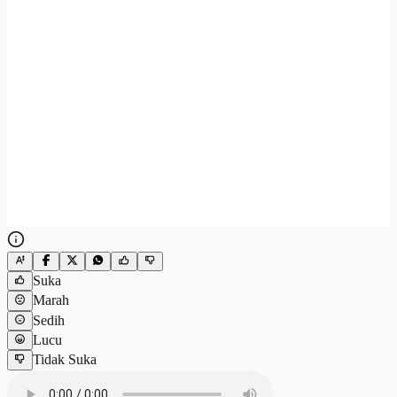
Suka
Marah
Sedih
Lucu
Tidak Suka