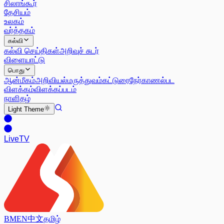
சிலாங்கூர்
தேசியம்
உலகம்
வர்த்தகம்
கல்வி
கல்வி செய்திகள்
அறிவுச் சுடர்
விளையாட்டு
பொது
ஆன்மீகம்
அறிவியல்
மருத்துவம்
கட்டுரை
நேர்காணல்
பட
விளக்கம்
விளக்கப்படம்
நாளிதழ்
Light
Theme
Live
TV
BM
EN
中文
தமிழ்