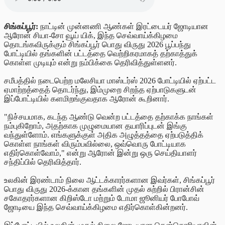
சிங்கப்பூர்:
நாட்டின் முன்னணி ஆண்கள் இரட்டையர் ஜோடியான
ஆரோன் சியா-சோ வூய் யிக், இந்த செவ்வாய்க்கிழமை
தொடங்கவிருக்கும் சிங்கப்பூர் பொது விருது 2026 பூப்பந்து
போட்டியில் தங்களின் பட்டத்தை வெற்றிகரமாகத் தற்காத்துக்
கொள்ள முடியும் என்று நம்பிக்கை தெரிவித்துள்ளனர்.
சமீபத்தில் நடைபெற்ற மலேசியா மாஸ்டர்ஸ் 2026 போட்டியில் ஏற்பட்ட
ஏமாற்றத்தைத் தொடர்ந்து, இம்முறை சிறந்த ஏற்பாடுகளுடன்
இப்போட்டியில் களமிறங்குவதாக ஆரோன் கூறினார்.
"நிச்சயமாக, கடந்த ஆண்டு வென்ற பட்டத்தை தற்காக்க நாங்கள்
நம்புகிறோம், அதற்காக முழுமையான தயாரிப்புடன் இங்கு
வந்துள்ளோம். எங்களுக்குள் அதிக அழுத்தத்தை ஏற்படுத்திக்
கொள்ள நாங்கள் விரும்பவில்லை, ஒவ்வொரு போட்டியாக
எதிர்கொள்வோம்," என்று ஆரோன் இன்று ஒரு செய்தியாளர்
சந்திப்பில் தெரிவித்தார்.
உலகின் இரண்டாம் நிலை ஆட்டக்காரர்களான இவர்கள், சிங்கப்பூர்
பொது விருது 2026-க்கான தங்களின் முதல் சுற்றில் பிரான்சின்
சகோதரர்களான கிறிஸ்டோ மற்றும் டோமா ஜூனியர் போபோவ்
ஜோடியை இந்த செவ்வாய்க்கிழமை எதிர்கொள்கின்றனர்.