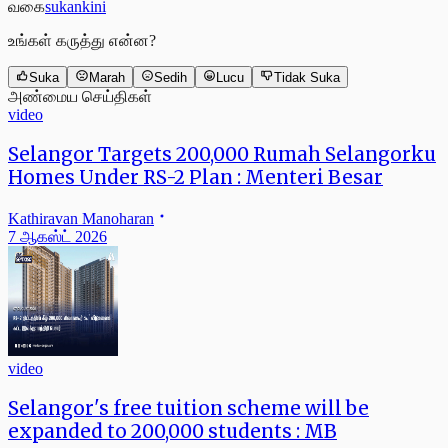
வகை
sukankini
உங்கள் கருத்து என்ன?
Suka
Marah
Sedih
Lucu
Tidak Suka
அண்மைய செய்திகள்
video
Selangor Targets 200,000 Rumah Selangorku
Homes Under RS-2 Plan : Menteri Besar
Kathiravan Manoharan
7 ஆகஸ்ட் 2026
video
Selangor's free tuition scheme will be
expanded to 200,000 students : MB