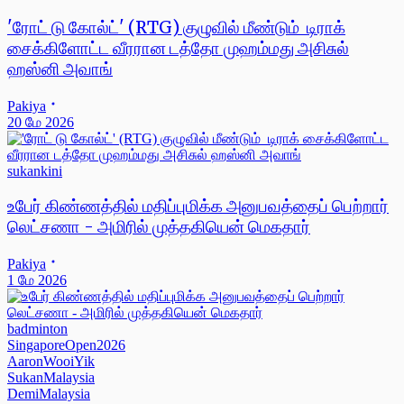
'ரோட் டு கோல்ட்' (RTG) குழுவில் மீண்டும் டிராக்
சைக்கிளோட்ட வீரரான டத்தோ முஹம்மது அசிசுல்
ஹஸ்னி அவாங்
Pakiya
20 மே 2026
sukankini
உபேர் கிண்ணத்தில் மதிப்புமிக்க அனுபவத்தைப் பெற்றார்
லெட்சணா - அமிரில் முத்தகியென் மெகதார்
Pakiya
1 மே 2026
badminton
SingaporeOpen2026
AaronWooiYik
SukanMalaysia
DemiMalaysia