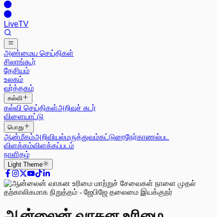
Live
TV
அண்மைய செய்திகள்
சிலாங்கூர்
தேசியம்
உலகம்
வர்த்தகம்
கல்வி
கல்வி செய்திகள்
அறிவுச் சுடர்
விளையாட்டு
பொது
ஆன்மீகம்
அறிவியல்
மருத்துவம்
கட்டுரை
நேர்காணல்
பட
விளக்கம்
விளக்கப்படம்
நாளிதழ்
Light
Theme
ஆன்லைன் வாகன உரிமை