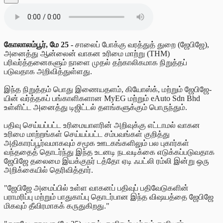
கோலாலம்பூர், மே 25
-
சாலைப் போக்கு வரத்துத் துறை (ஜேபிஜே),
அனைத்து ஆன்லைன் வாகன உரிமை மாற்று (THM)
பரிவர்த்தனைகளும் நாளை முதல் தற்காலிகமாக நிறுத்தப்
படுவதாக அறிவித்துள்ளது.
இந்த நிறுத்தம் பொது இணையதளம், கியோஸ்க், மற்றும் ஜேபிஜே-
யின் வர்த்தகப் பங்காளிகளான MyEG மற்றும் eAuto Sdn Bhd
உள்ளிட்ட அனைத்து டிஜிட்டல் தளங்களுக்கும் பொருந்தும்.
பதிவு செய்யப்பட்ட உரிமையாளரின் அறிவுக்கு எட்டாமல் வாகன
உரிமை மாற்றங்கள் செய்யப்பட்ட சம்பவங்கள் குறித்து
அதிகாரப்பூர்வமாகவும் சமூக ஊடகங்களிலும் பல புகார்கள்
வந்ததைத் தொடர்ந்து இந்த உடனடி நடவடிக்கை எடுக்கப்படுவதாக
ஜேபிஜே தலைமை இயக்குநர் டத்தோ ஏடி ஃபட்லி ரம்லி இன்று ஒரு
அறிக்கையில் தெரிவித்தார்.
"ஜேபிஜே அமைப்பில் உள்ள வாகனப் பதிவுப் பதிவேடுகளின்
பராமரிப்பு மற்றும் பாதுகாப்பு தொடர்பான இந்த விஷயத்தை ஜேபிஜே
மிகவும் தீவிரமாகக் கருதுகிறது."