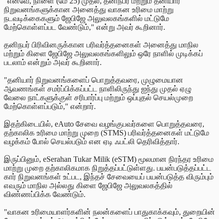
"எனவே, நாளை (மே 25) முதல், தனிநபர் மற்றும் தனியார்
நிறுவனங்களுக்கான அனைத்து வாகன உரிமை மாற்று
நடவடிக்கைகளும் ஜேபிஜே அலுவலகங்களில் மட்டுமே
மேற்கொள்ளப்பட வேண்டும்," என்று அவர் கூறினார்.
தனிநபர் பிரிவினருக்கான பரிவர்த்தனைகள் அனைத்து மாநில
மற்றும் கிளை ஜேபிஜே அலுவலகங்களிலும் ஒரே நாளில் முடிக்கப்
படலாம் என்றும் அவர் கூறினார்.
"தனியார் நிறுவனங்களைப் பொறுத்தவரை, முழுமையான
ஆவணங்கள் சமர்ப்பிக்கப்பட்ட நாளிலிருந்து ஐந்து முதல் ஏழு
வேலை நாட்களுக்குள் சரிபார்ப்பு மற்றும் ஒப்புதல் செயல்முறை
மேற்கொள்ளப்படும்," என்றார்.
இதற்கிடையில், eAuto சேவை வழங்குபவர்களை பொறுத்தவரை,
தற்காலிக உரிமை மாற்று முறை (STMS) பரிவர்த்தனைகள் மட்டுமே
வழக்கம் போல் செயல்படும் என ஏடி ஃபட்லி தெரிவித்தார்.
இருப்பினும், eSerahan Tukar Milik (eSTM) மூலமான நிரந்தர உரிமை
மாற்று முறை தற்காலிகமாக நிறுத்தப்பட்டுள்ளது. பயன்படுத்தப்பட்ட
கார் நிறுவனங்கள் உட்பட, இந்தச் சேவையைப் பயன்படுத்த விரும்பும்
எவரும் மாநில அல்லது கிளை ஜேபிஜே அலுவலகத்தில்
விண்ணப்பிக்க வேண்டும்.
"வாகன உரிமையாளர்களின் நலன்களைப் பாதுகாக்கவும், துறையின்