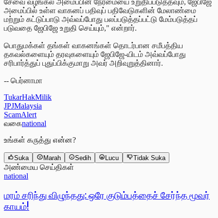
சேவை வழங்கல் அமைப்பின் நேர்மையை உறுதிப்படுத்தவும், ஜேபிஜே
அமைப்பில் உள்ள வாகனப் பதிவுப் பதிவேடுகளின் மேலாண்மை
மற்றும் கட்டுப்பாடு அவ்வப்போது பலப்படுத்தப்பட்டு மேம்படுத்தப்
படுவதை ஜேபிஜே உறுதி செய்யும்," என்றார்.
பொதுமக்கள் தங்கள் வாகனங்கள் தொடர்பான சமீபத்திய
தகவல்களையும் தரவுகளையும் ஜேபிஜே-யிடம் அவ்வப்போது
சரிபார்த்துப் புதுப்பிக்குமாறு அவர் அறிவுறுத்தினார்.
-- பெர்னாமா
TukarHakMilik
JPJMalaysia
ScamAlert
வகை
national
உங்கள் கருத்து என்ன?
Suka
Marah
Sedih
Lucu
Tidak Suka
அண்மைய செய்திகள்
national
மரம் சரிந்து விழுந்தது: ஒரே குடும்பத்தைச் சேர்ந்த மூவர்
காயம்!