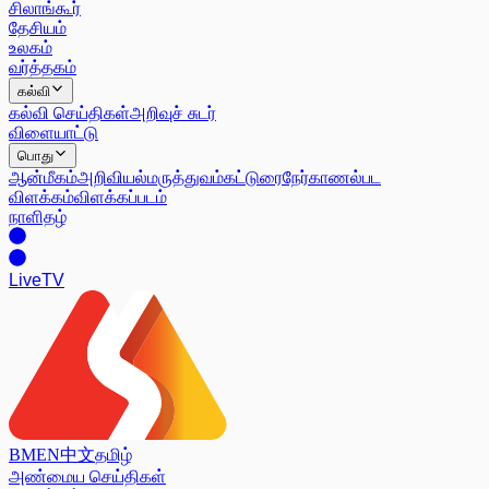
சிலாங்கூர்
தேசியம்
உலகம்
வர்த்தகம்
கல்வி
கல்வி செய்திகள்
அறிவுச் சுடர்
விளையாட்டு
பொது
ஆன்மீகம்
அறிவியல்
மருத்துவம்
கட்டுரை
நேர்காணல்
பட
விளக்கம்
விளக்கப்படம்
நாளிதழ்
Live
TV
BM
EN
中文
தமிழ்
அண்மைய செய்திகள்