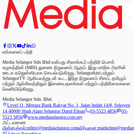
எங்களைப் பற்றி
Media Selangor Sdn Bhd என்பது சிலாங்கூர் மந்திரி பெசார்
கழகத்தின் (MBI) துணை நிறுவனம் ஆகும். இது மாநில அரசின்
ஊடக ஏஜென்ஸியாக செயல்படுகிறது. Selangorkini மற்றும்
SelangorTV ஆகியவற்றுடன் கூட, இந்த நிறுவனம் சீனம், தமிழும்
மற்றும் ஆங்கிலத்திலும் இணையதளங்கள் மற்றும் பத்திரிகைகளை
வெளியிடுகிறது.
Media Selangor Sdn. Bhd.
Level 11, Menara Bank Rakyat No. 1, Jalan Indah 14/8, Seksyen
14 40000 Shah Alam Selangor Darul Ehsan
03-5523 4856
03-
5523 5856
www.mediaselangor.com.my
அட்டவணை
மின்னஞ்சல்:
editor@mediaselangor.com
விற்பனை:
marketing@medias
Aduan Penerbitan