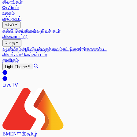
சிலாங்கூர்
தேசியம்
உலகம்
வர்த்தகம்
கல்வி
கல்வி செய்திகள்
அறிவுச் சுடர்
விளையாட்டு
பொது
ஆன்மீகம்
அறிவியல்
மருத்துவம்
கட்டுரை
நேர்காணல்
பட
விளக்கம்
விளக்கப்படம்
நாளிதழ்
Light
Theme
Live
TV
BM
EN
中文
தமிழ்