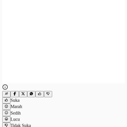
Suka
Marah
Sedih
Lucu
Tidak Suka