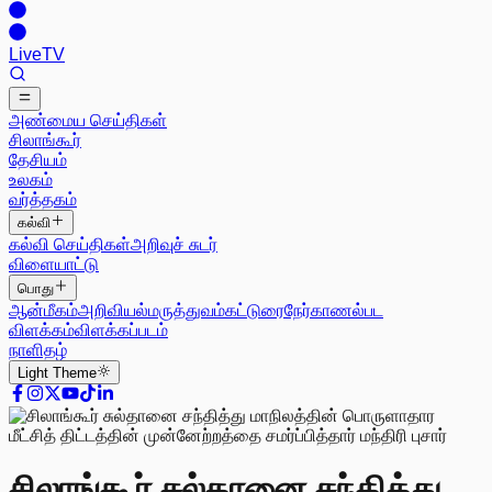
Live
TV
அண்மைய செய்திகள்
சிலாங்கூர்
தேசியம்
உலகம்
வர்த்தகம்
கல்வி
கல்வி செய்திகள்
அறிவுச் சுடர்
விளையாட்டு
பொது
ஆன்மீகம்
அறிவியல்
மருத்துவம்
கட்டுரை
நேர்காணல்
பட
விளக்கம்
விளக்கப்படம்
நாளிதழ்
Light
Theme
சிலாங்கூர் சுல்தானை சந்தித்து