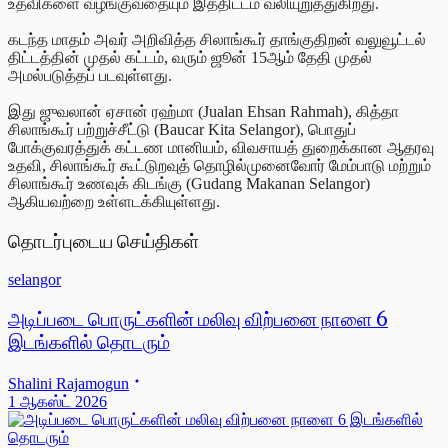
உதவிகளை வழங்குவதையும் இத்திட்டம் வலியுறுத்துகிறது.
கடந்த மாதம் அவர் அறிவித்த சிலாங்கூர் தாங்குதிறன் வலுவூட்டல்
திட்டத்தின் முதல் கட்டம், வரும் ஜூன் 15ஆம் தேதி முதல்
அமல்படுத்தப் படவுள்ளது.
இது ஜுவலான் ஏசான் ரஹ்மா (Jualan Ehsan Rahmah), கித்தா
சிலாங்கூர் பற்றுச்சீட்டு (Baucar Kita Selangor), பொதுப்
போக்குவரத்துக் கட்டண மானியம், விவசாயத் துறைக்கான ஆதரவு
உதவி, சிலாங்கூர் கூட்டுறவுத் தொழில்முனைவோர் மேம்பாடு மற்றும்
சிலாங்கூர் உணவுக் கிடங்கு (Gudang Makanan Selangor)
ஆகியவற்றை உள்ளடக்கியுள்ளது.
தொடர்புடைய செய்திகள்
selangor
அடிப்படை பொருட்களின் மலிவு விற்பனை நாளை 6
இடங்களில் தொடரும்
Shalini Rajamogun
1 ஆகஸ்ட் 2026