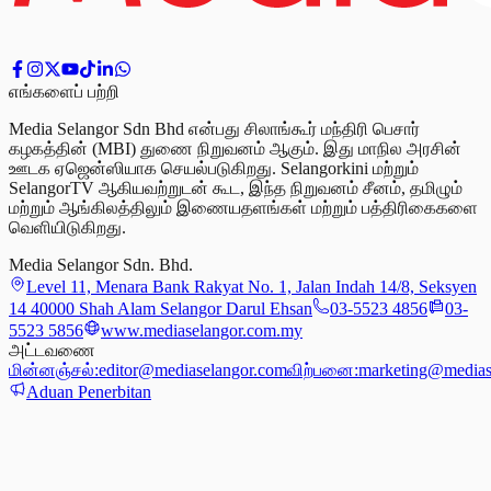
எங்களைப் பற்றி
Media Selangor Sdn Bhd என்பது சிலாங்கூர் மந்திரி பெசார்
கழகத்தின் (MBI) துணை நிறுவனம் ஆகும். இது மாநில அரசின்
ஊடக ஏஜென்ஸியாக செயல்படுகிறது. Selangorkini மற்றும்
SelangorTV ஆகியவற்றுடன் கூட, இந்த நிறுவனம் சீனம், தமிழும்
மற்றும் ஆங்கிலத்திலும் இணையதளங்கள் மற்றும் பத்திரிகைகளை
வெளியிடுகிறது.
Media Selangor Sdn. Bhd.
Level 11, Menara Bank Rakyat No. 1, Jalan Indah 14/8, Seksyen
14 40000 Shah Alam Selangor Darul Ehsan
03-5523 4856
03-
5523 5856
www.mediaselangor.com.my
அட்டவணை
மின்னஞ்சல்:
editor@mediaselangor.com
விற்பனை:
marketing@medias
Aduan Penerbitan