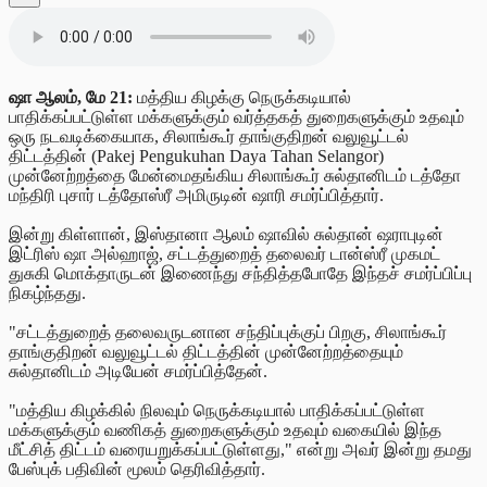
ஷா ஆலம், மே 21:
மத்திய கிழக்கு நெருக்கடியால்
பாதிக்கப்பட்டுள்ள மக்களுக்கும் வர்த்தகத் துறைகளுக்கும் உதவும்
ஒரு நடவடிக்கையாக, சிலாங்கூர் தாங்குதிறன் வலுவூட்டல்
திட்டத்தின் (Pakej Pengukuhan Daya Tahan Selangor)
முன்னேற்றத்தை மேன்மைதங்கிய சிலாங்கூர் சுல்தானிடம் டத்தோ
மந்திரி புசார் டத்தோஸ்ரீ அமிருடின் ஷாரி சமர்ப்பித்தார்.
இன்று கிள்ளான், இஸ்தானா ஆலம் ஷாவில் சுல்தான் ஷராபுடின்
இட்ரிஸ் ஷா அல்ஹாஜ், சட்டத்துறைத் தலைவர் டான்ஸ்ரீ முகமட்
துசுகி மொக்தாருடன் இணைந்து சந்தித்தபோதே இந்தச் சமர்ப்பிப்பு
நிகழ்ந்தது.
"சட்டத்துறைத் தலைவருடனான சந்திப்புக்குப் பிறகு, சிலாங்கூர்
தாங்குதிறன் வலுவூட்டல் திட்டத்தின் முன்னேற்றத்தையும்
சுல்தானிடம் அடியேன் சமர்ப்பித்தேன்.
"மத்திய கிழக்கில் நிலவும் நெருக்கடியால் பாதிக்கப்பட்டுள்ள
மக்களுக்கும் வணிகத் துறைகளுக்கும் உதவும் வகையில் இந்த
மீட்சித் திட்டம் வரையறுக்கப்பட்டுள்ளது," என்று அவர் இன்று தமது
பேஸ்புக் பதிவின் மூலம் தெரிவித்தார்.