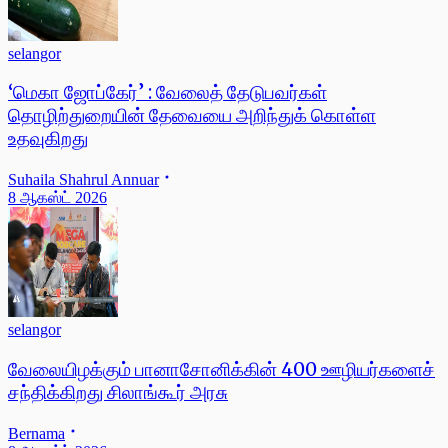
selangor
‘மெகா ஜோப்கேர்’ : வேலைத் தேடுபவர்கள்
தொழிற்துறையின் தேவையை அறிந்துக் கொள்ள
உதவுகிறது
Suhaila Shahrul Annuar
8 ஆகஸ்ட் 2026
selangor
வேலையிழக்கும் பானாசோனிக்கின் 400 ஊழியர்களைச்
சந்திக்கிறது சிலாங்கூர் அரசு
Bernama