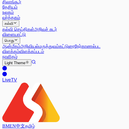
சிலாங்கூர்
தேசியம்
உலகம்
வர்த்தகம்
கல்வி
கல்வி செய்திகள்
அறிவுச் சுடர்
விளையாட்டு
பொது
ஆன்மீகம்
அறிவியல்
மருத்துவம்
கட்டுரை
நேர்காணல்
பட
விளக்கம்
விளக்கப்படம்
நாளிதழ்
Light
Theme
Live
TV
BM
EN
中文
தமிழ்