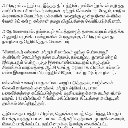
அமிருடின் கூற்றுப்படி, இந்தத் திட்டத்தின் முன்னேற்றங்கள் குறித்த
சமர்ப்பிப்பை சிலாங்கூர் சுல்தான் ஏற்றுக் கொண்டார். மேலும், மாநில
அரசாங்கம் தொடர்ந்து மக்களின் நலனுக்கு முன்னுரிமை அளிக்க
வேண்டும் என்று சுல்தான் தமது விருப்பத்தை வெளிப்படுத்தினார்.
அதே வேளையில், தம்மையும் சட்டத்துறைத் தலைவரையும் சந்திக்க
அனுமதி வழங்கிய சுல்தானின் பேரருளுக்கு அமிருடின் தனது
நன்றியைத் தெரிவித்துக் கொண்டார்.
"சிலாங்கூர் சுல்தான் மற்றும் சிலாங்கூர் துங்கு பெர்மைசூரி
ஆகியோர் தொடர்ந்து நல்ல உடல்நலம், நல்வாழ்வு, ஞானம் மற்றும்
இறையருள் பெற்று, முழு இறையாண்மையுடனும் புகழுடனும்
சிலாங்கூர் மாநிலத்தை ஆட்சி செய்து அரணாக விளங்க எல்லாம்
வல்ல இறைவனைப் பிரார்த்திக்கிறேன்," என்று அவர் கூறினார்.
மக்களின் உணவுப் பாதுகாப்பை வலுப் படுத்துதல், வாழ்க்கைச்
செலவினத்தைக் குறைத்தல் மற்றும் அதிகப்படியான
பணவீக்கத்தை கட்டுப்படுத்துதல் ஆகியவற்றுக்காக கடந்த ஏப்ரல்
மாதம், 141 மில்லியன் ரிங்கிட் மதிப்பிலான திட்டத்தை அமிருடின்
தாக்கல் செய்திருந்தார்.
தற்போதைய மத்திய கிழக்கு நெருக்கடியைத் தொடர்ந்து, பொதுப்
போக்கு வரத்துப் பயன் பாட்டை அதிகரிப்பதற்கான முயற்சிகளையும்,
மிகவும் பாதிக்கப்பட்ட தரப்பினருக்கு இலக்கு வைக்கப்பட்ட