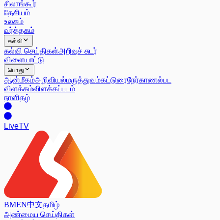
சிலாங்கூர்
தேசியம்
உலகம்
வர்த்தகம்
கல்வி
கல்வி செய்திகள்
அறிவுச் சுடர்
விளையாட்டு
பொது
ஆன்மீகம்
அறிவியல்
மருத்துவம்
கட்டுரை
நேர்காணல்
பட
விளக்கம்
விளக்கப்படம்
நாளிதழ்
Live
TV
BM
EN
中文
தமிழ்
அண்மைய செய்திகள்