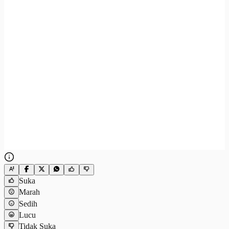
Suka
Marah
Sedih
Lucu
Tidak Suka