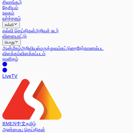
சிலாங்கூர்
தேசியம்
உலகம்
வர்த்தகம்
கல்வி
கல்வி செய்திகள்
அறிவுச் சுடர்
விளையாட்டு
பொது
ஆன்மீகம்
அறிவியல்
மருத்துவம்
கட்டுரை
நேர்காணல்
பட
விளக்கம்
விளக்கப்படம்
நாளிதழ்
Live
TV
BM
EN
中文
தமிழ்
அண்மைய செய்திகள்