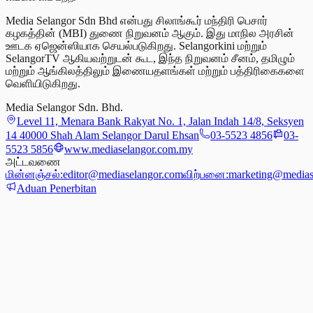
Media Selangor Sdn Bhd என்பது சிலாங்கூர் மந்திரி பெசார்
கழகத்தின் (MBI) துணை நிறுவனம் ஆகும். இது மாநில அரசின்
ஊடக ஏஜென்ஸியாக செயல்படுகிறது. Selangorkini மற்றும்
SelangorTV ஆகியவற்றுடன் கூட, இந்த நிறுவனம் சீனம், தமிழும்
மற்றும் ஆங்கிலத்திலும் இணையதளங்கள் மற்றும் பத்திரிகைகளை
வெளியிடுகிறது.
Media Selangor Sdn. Bhd.
Level 11, Menara Bank Rakyat No. 1, Jalan Indah 14/8, Seksyen
14 40000 Shah Alam Selangor Darul Ehsan
03-5523 4856
03-
5523 5856
www.mediaselangor.com.my
அட்டவணை
மின்னஞ்சல்:
editor@mediaselangor.com
விற்பனை:
marketing@medias
Aduan Penerbitan