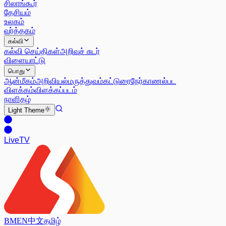
சிலாங்கூர்
தேசியம்
உலகம்
வர்த்தகம்
கல்வி
கல்வி செய்திகள்
அறிவுச் சுடர்
விளையாட்டு
பொது
ஆன்மீகம்
அறிவியல்
மருத்துவம்
கட்டுரை
நேர்காணல்
பட
விளக்கம்
விளக்கப்படம்
நாளிதழ்
Light
Theme
Live
TV
BM
EN
中文
தமிழ்