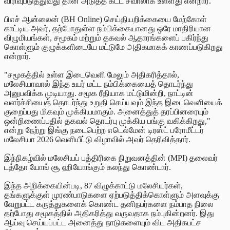
விரிவுபடுத்துவது தான் அடுத்த கட்ட சவாலாக உள்ளது என்றார்.
பிஎச் ஆன்லைன் (BH Online) செய்தியறிக்கையை மேற்கோள்
காட்டிய அவர், தற்போதுள்ள நம்பிக்கையானது ஒரே மாதிரியான
விழுமியங்கள், சமூகம் மற்றும் தகவல் ஆதாரங்களைப் பகிர்ந்து
கொள்ளும் குழுக்களிடையே மட்டுமே அதிகமாகக் காணப்படுகிறது
என்றார்.
"சமூகத்தில் உள்ள இடைவெளி மேலும் அதிகரித்தால்,
மலேசியாவால் இந்த உயர் மட்ட நம்பிக்கையைத் தொடர்ந்து
அனுபவிக்க முடியாது. சமூக ரீதியாக மட்டுமின்றி, நாட்டின்
வளர்ச்சியைத் தொடர்ந்து உறுதி செய்யவும் இந்த இடைவெளியைக்
குறைப்பது மிகவும் முக்கியமாகும். அனைத்துத் தரப்பினரையும்
ஒன்றிணைப்பதில் தகவல் தொடர்பு முக்கிய பங்கு வகிக்கிறது,"
என்று நேற்று இங்கு நடைபெற்ற எடெல்மேன் டிரஸ்ட் பரோமீட்டர்
மலேசியா 2026 வெளியீட்டு விழாவில் அவர் தெரிவித்தார்.
இந்நிகழ்வில் மலேசியப் பத்திரிகை நிறுவனத்தின் (MPI) தலைவர்
டத்தோ யோங் சூ ஹியோங்கும் கலந்து கொண்டார்.
இந்த அறிக்கையின்படி, 87 விழுக்காட்டு மலேசியர்கள்,
தங்களுக்குள் முரண்பாடுகளை ஏற்படுத்திக்கொள்ளும் அளவுக்கு
வேறுபட்ட கருத்துகளைக் கொண்ட தனிநபர்களை நம்பாத நிலை
தற்போது சமூகத்தில் அதிகரித்து வருவதாக நம்புகின்றனர். இது
ஆய்வு செய்யப்பட்ட அனைத்து நாடுகளையும் விட அதிகபட்ச