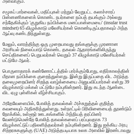
அளவாகும்.
சமூகப் பார்வைகள், மதிப்புகள் மற்றும் வேறுபட்ட கலாச்சாரப்
பின்னணிகளைக் கொண்ட நபர்களை நம்பத் தயங்கும் அல்லது
சந்தேகிக்கும் 'குறுகிய நம்பிக்கை மனப்பான்மையை' (insular trust
mindset) 65 விழுக்காடு மலேசியர்கள் கொண்டிருப்பதாகவும் அந்த
ஆய்வு கண்டறிந்துள்ளது.
மேலும், வாரத்திற்கு ஒரு முறையாவது தங்களுக்கு முரணான
அரசியல் நிலைப்பாடு கொண்ட தகவல் ஆதாரங்களிலிருந்து
செய்திகளைப் பெறுபவர்கள் வெறும் 37 விழுக்காடு மலேசியர்கள்
மட்டுமே ஆவர்.
பொருளாதாரக் கண்ணோட்டத்தில் பார்க்கும்போது, எதிர்காலத்தின்
மீதான நம்பிக்கை குறைந்துள்ளது. இன்று இருப்பதை விட அடுத்த
தலைமுறையினர் சிறந்த வாழ்க்கையை அனுபவிப்பார்கள் என்று 39
விழுக்காடு மக்கள் மட்டுமே நம்புகின்றனர். இது கடந்த ஆண்டை
விட ஏழு புள்ளிகள் வீழ்ச்சியாகும்.
அதேவேளையில், போலித் தகவல்கள் அச்சுறுத்தல் குறித்த
கவலையும் அதிகரித்துள்ளது. உள்நாட்டில் பிரிவினையைத் தூண்டும்
நோக்கில், உள்ளூர் ஊடகங்களில் அந்நியத் தரப்பினர்
வேண்டுமென்றே போலித் தகவல்களைப் பரப்புவதாக 73
விழுக்காட்டுப் பதிலளித்தவர்கள் நம்புகின்றனர். இது ஐக்கிய அரபு
சிற்றரசுகளுக்கு (UAE) அடுத்தபடியாக உலக அளவில் இரண்டாவது