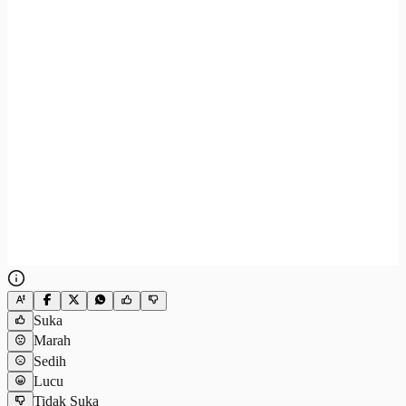
Suka
Marah
Sedih
Lucu
Tidak Suka