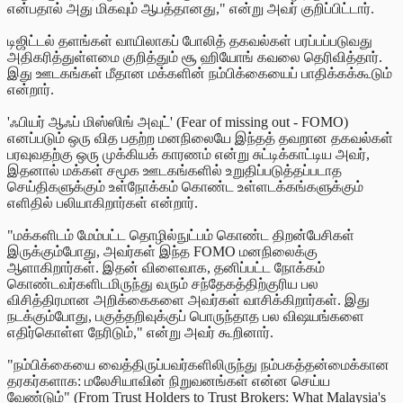
என்பதால் அது மிகவும் ஆபத்தானது," என்று அவர் குறிப்பிட்டார்.
டிஜிட்டல் தளங்கள் வாயிலாகப் போலித் தகவல்கள் பரப்பப்படுவது
அதிகரித்துள்ளமை குறித்தும் சூ ஹியோங் கவலை தெரிவித்தார்.
இது ஊடகங்கள் மீதான மக்களின் நம்பிக்கையைப் பாதிக்கக்கூடும்
என்றார்.
'ஃபியர் ஆஃப் மிஸ்ஸிங் அவுட்' (Fear of missing out - FOMO)
எனப்படும் ஒரு வித பதற்ற மனநிலையே இந்தத் தவறான தகவல்கள்
பரவுவதற்கு ஒரு முக்கியக் காரணம் என்று சுட்டிக்காட்டிய அவர்,
இதனால் மக்கள் சமூக ஊடகங்களில் உறுதிப்படுத்தப்படாத
செய்திகளுக்கும் உள்நோக்கம் கொண்ட உள்ளடக்கங்களுக்கும்
எளிதில் பலியாகிறார்கள் என்றார்.
"மக்களிடம் மேம்பட்ட தொழில்நுட்பம் கொண்ட திறன்பேசிகள்
இருக்கும்போது, அவர்கள் இந்த FOMO மனநிலைக்கு
ஆளாகிறார்கள். இதன் விளைவாக, தனிப்பட்ட நோக்கம்
கொண்டவர்களிடமிருந்து வரும் சந்தேகத்திற்குரிய பல
விசித்திரமான அறிக்கைகளை அவர்கள் வாசிக்கிறார்கள். இது
நடக்கும்போது, பகுத்தறிவுக்குப் பொருந்தாத பல விஷயங்களை
எதிர்கொள்ள நேரிடும்," என்று அவர் கூறினார்.
"நம்பிக்கையை வைத்திருப்பவர்களிலிருந்து நம்பகத்தன்மைக்கான
தரகர்களாக: மலேசியாவின் நிறுவனங்கள் என்ன செய்ய
வேண்டும்" (From Trust Holders to Trust Brokers: What Malaysia's