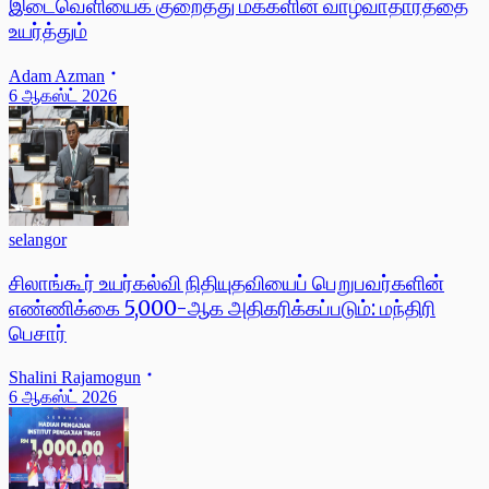
இடைவெளியைக் குறைத்து மக்களின் வாழ்வாதாரத்தை
உயர்த்தும்
Adam Azman
6 ஆகஸ்ட் 2026
selangor
சிலாங்கூர் உயர்கல்வி நிதியுதவியைப் பெறுபவர்களின்
எண்ணிக்கை 5,000-ஆக அதிகரிக்கப்படும்: மந்திரி
பெசார்
Shalini Rajamogun
6 ஆகஸ்ட் 2026