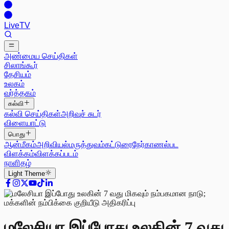
Live
TV
அண்மைய செய்திகள்
சிலாங்கூர்
தேசியம்
உலகம்
வர்த்தகம்
கல்வி
கல்வி செய்திகள்
அறிவுச் சுடர்
விளையாட்டு
பொது
ஆன்மீகம்
அறிவியல்
மருத்துவம்
கட்டுரை
நேர்காணல்
பட
விளக்கம்
விளக்கப்படம்
நாளிதழ்
Light
Theme
மலேசியா இப்போது உலகின் 7 வது