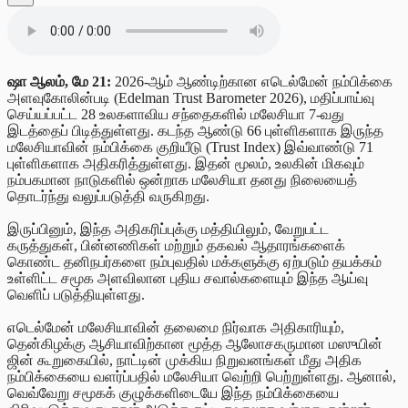
ஷா ஆலம், மே 21:
2026-ஆம் ஆண்டிற்கான எடெல்மேன் நம்பிக்கை
அளவுகோலின்படி (Edelman Trust Barometer 2026), மதிப்பாய்வு
செய்யப்பட்ட 28 உலகளாவிய சந்தைகளில் மலேசியா 7-வது
இடத்தைப் பிடித்துள்ளது. கடந்த ஆண்டு 66 புள்ளிகளாக இருந்த
மலேசியாவின் நம்பிக்கை குறியீடு (Trust Index) இவ்வாண்டு 71
புள்ளிகளாக அதிகரித்துள்ளது. இதன் மூலம், உலகின் மிகவும்
நம்பகமான நாடுகளில் ஒன்றாக மலேசியா தனது நிலையைத்
தொடர்ந்து வலுப்படுத்தி வருகிறது.
இருப்பினும், இந்த அதிகரிப்புக்கு மத்தியிலும், வேறுபட்ட
கருத்துகள், பின்னணிகள் மற்றும் தகவல் ஆதாரங்களைக்
கொண்ட தனிநபர்களை நம்புவதில் மக்களுக்கு ஏற்படும் தயக்கம்
உள்ளிட்ட சமூக அளவிலான புதிய சவால்களையும் இந்த ஆய்வு
வெளிப் படுத்தியுள்ளது.
எடெல்மேன் மலேசியாவின் தலைமை நிர்வாக அதிகாரியும்,
தென்கிழக்கு ஆசியாவிற்கான மூத்த ஆலோசகருமான மஸுயின்
ஜின் கூறுகையில், நாட்டின் முக்கிய நிறுவனங்கள் மீது அதிக
நம்பிக்கையை வளர்ப்பதில் மலேசியா வெற்றி பெற்றுள்ளது. ஆனால்,
வெவ்வேறு சமூகக் குழுக்களிடையே இந்த நம்பிக்கையை