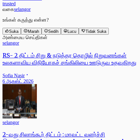
trusted
வகை
selangor
உங்கள் கருத்து என்ன?
Suka
Marah
Sedih
Lucu
Tidak Suka
அண்மைய செய்திகள்
selangor
RS- 2 திட்டம் சிறு & நடுத்தர தொழில் நிறுவனங்கள்
உலகளாவிய விநியோகச் சங்கிலியை ஊடுருவ உதவுகிறது
Sofia Nasir
6 ஆகஸ்ட் 2026
selangor
2-வது சிலாங்கூர் திட்டம் : மாவட்ட வளர்ச்சி