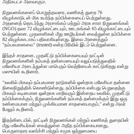
அதிகபட்ச அளவாகும்.
நிறுவனங்களைப் பொறுத்தவரை, வணிகத் துறை 76
விழுக்காடுடன் மிக உயர்ந்த நம்பிக்கையைப் பெற்றுள்ளது.
அதனைத் தொடர்ந்து அரசாங்கம் மற்றும் அரசு சாரா நிறுவனங்கள்
(NGO) தலா 72 விழுக்காட்டையும், ஊடகங்கள் 65 விழுக்காட்டையும்
பெற்றுள்ளன. முதலாளிகள் மீது ஊழியர்கள் வைத்துள்ள நம்பிக்கை
82 விழுக்காடாகப் பதிவாகியுள்ளது. இவை அனைத்தும்
"நம்பகமானவை" (trusted) என்ற பிரிவில் இடம் பெற்றுள்ளன.
இந்தச் சாதனை, முதலீட்டு நம்பிக்கையையும் நாட்டின்
நிறுவனங்களின் நம்பகத் தன்மையையும் வலுப்படுத்துவதில்
மலேசியா அடைந்துள்ள மாபெரும் வெற்றியைக் காட்டுகிறது என்று
மஸுயின் கூறினார்.
"உலகில் மிகவும் நம்பகமான நாடுகளில் ஒன்றாக மலேசியா தன்னை
நிலைநிறுத்திக் கொண்டுள்ளது. நம்பிக்கை என்பது பெறுவதற்கு
மிகவும் கடினமான ஒன்றாக மாறிவரும் இன்றைய உலகில், முதலீட்டு
நம்பிக்கைக்கும், நிறுவனங்களின் நம்பகத் தன்மைக்கும் இது ஒரு
உண்மையான மற்றும் முக்கியமான சாதனையாகும்," என்று அவர்
மேலும் கூறினார்.
இதற்கிடையில், நாட்டின் நிறுவனங்கள் மற்றும் வணிகத் துறையின்
மீது மலேசியர்கள் வைத்துள்ள அதீத நம்பிக்கையானது,
பொருளாதார வளர்ச்சி மற்றும் சமூக ஒற்றுமையை