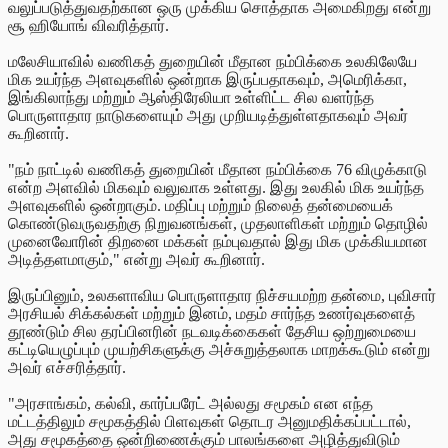
வலுப்படுத்துவதற்கான ஒரு முக்கிய சொத்தாக அமைகிறது என்று
சூ ஹியோங் விவரித்தார்.
மலேசியாவில் வணிகத் துறையின் மீதான நம்பிக்கை உலகிலேயே
மிக உயர்ந்த அளவுகளில் ஒன்றாக இருப்பதாகவும், அமெரிக்கா,
இங்கிலாந்து மற்றும் ஆஸ்திரேலியா உள்ளிட்ட சில வளர்ந்த
பொருளாதார நாடுகளையும் அது முறியடித்துள்ளதாகவும் அவர்
கூறினார்.
"நம் நாட்டில் வணிகத் துறையின் மீதான நம்பிக்கை 76 விழுக்காடு
என்ற அளவில் மிகவும் வலுவாக உள்ளது. இது உலகில் மிக உயர்ந்த
அளவுகளில் ஒன்றாகும். மதிப்பு மற்றும் நிலைத் தன்மையைக்
கொண்டுவருவதற்கு நிறுவனங்கள், முதலாளிகள் மற்றும் தொழில்
முனைவோரின் திறனை மக்கள் நம்புவதால் இது மிக முக்கியமான
அடித்தளமாகும்," என்று அவர் கூறினார்.
இருப்பினும், உலகளாவிய பொருளாதார நிச்சயமற்ற தன்மை, புவிசார்
அரசியல் சிக்கல்கள் மற்றும் இனம், மதம் சார்ந்த உணர்வுகளைத்
தூண்டும் சில தரப்பினரின் நடவடிக்கைகள் தேசிய ஒற்றுமையை
கட்டியெழுப்பும் முயற்சிகளுக்கு அச்சுறுத்தலாக மாறக்கூடும் என்று
அவர் எச்சரித்தார்.
"அரசாங்கம், கல்வி, கார்ப்பரேட் அல்லது சமூகம் என எந்த
மட்டத்திலும் சமூகத்தில் பிளவுகள் தொடர அனுமதிக்கப்பட்டால்,
அது சமூகத்தை ஒன்றிணைக்கும் பாலங்களை அழித்துவிடும்