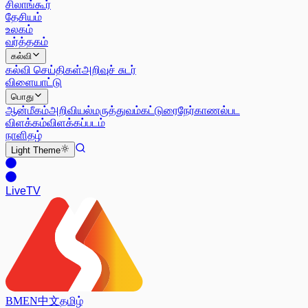
சிலாங்கூர்
தேசியம்
உலகம்
வர்த்தகம்
கல்வி
கல்வி செய்திகள்
அறிவுச் சுடர்
விளையாட்டு
பொது
ஆன்மீகம்
அறிவியல்
மருத்துவம்
கட்டுரை
நேர்காணல்
பட
விளக்கம்
விளக்கப்படம்
நாளிதழ்
Light
Theme
Live
TV
BM
EN
中文
தமிழ்