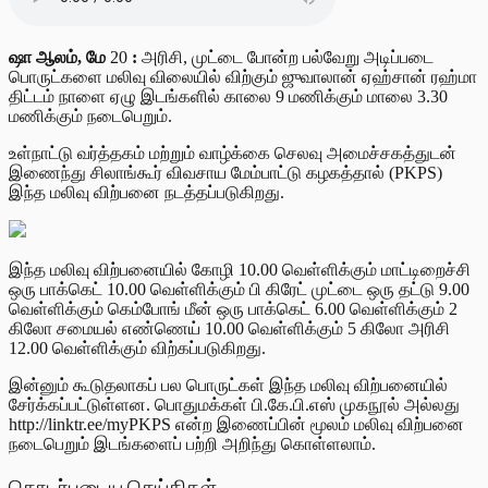
ஷா ஆலம், மே
20
:
அரிசி, முட்டை போன்ற பல்வேறு அடிப்படை
பொருட்களை மலிவு விலையில் விற்கும் ஜுவாலான் ஏஹ்சான் ரஹ்மா
திட்டம் நாளை ஏழு இடங்களில் காலை 9 மணிக்கும் மாலை 3.30
மணிக்கும் நடைபெறும்.
உள்நாட்டு வர்த்தகம் மற்றும் வாழ்க்கை செலவு அமைச்சகத்துடன்
இணைந்து சிலாங்கூர் விவசாய மேம்பாட்டு கழகத்தால் (PKPS)
இந்த மலிவு விற்பனை நடத்தப்படுகிறது.
இந்த மலிவு விற்பனையில் கோழி 10.00 வெள்ளிக்கும் மாட்டிறைச்சி
ஒரு பாக்கெட் 10.00 வெள்ளிக்கும் பி கிரேட் முட்டை ஒரு தட்டு 9.00
வெள்ளிக்கும் கெம்போங் மீன் ஒரு பாக்கெட் 6.00 வெள்ளிக்கும் 2
கிலோ சமையல் எண்ணெய் 10.00 வெள்ளிக்கும் 5 கிலோ அரிசி
12.00 வெள்ளிக்கும் விற்கப்படுகிறது.
இன்னும் கூடுதலாகப் பல பொருட்கள் இந்த மலிவு விற்பனையில்
சேர்க்கப்பட்டுள்ளன. பொதுமக்கள் பி.கே.பி.எஸ் முகநூல் அல்லது
http://linktr.ee/myPKPS என்ற இணைப்பின் மூலம் மலிவு விற்பனை
நடைபெறும் இடங்களைப் பற்றி அறிந்து கொள்ளலாம்.
தொடர்புடைய செய்திகள்