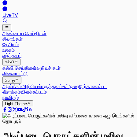
Live
TV
அண்மைய செய்திகள்
சிலாங்கூர்
தேசியம்
உலகம்
வர்த்தகம்
கல்வி
கல்வி செய்திகள்
அறிவுச் சுடர்
விளையாட்டு
பொது
ஆன்மீகம்
அறிவியல்
மருத்துவம்
கட்டுரை
நேர்காணல்
பட
விளக்கம்
விளக்கப்படம்
நாளிதழ்
Light
Theme
அடிப்படை பொருட்களின் மலிவு