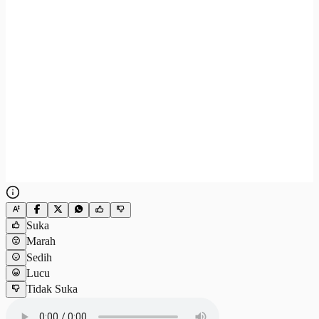
Suka
Marah
Sedih
Lucu
Tidak Suka