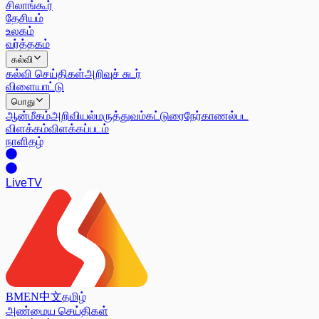
சிலாங்கூர்
தேசியம்
உலகம்
வர்த்தகம்
கல்வி
கல்வி செய்திகள்
அறிவுச் சுடர்
விளையாட்டு
பொது
ஆன்மீகம்
அறிவியல்
மருத்துவம்
கட்டுரை
நேர்காணல்
பட
விளக்கம்
விளக்கப்படம்
நாளிதழ்
Live
TV
BM
EN
中文
தமிழ்
அண்மைய செய்திகள்