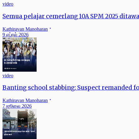
video
Semua pelajar cemerlang 10A SPM 2025 ditaw
Kathiravan Manoharan
9 ஏப்ரல் 2026
video
Banting school stabbing: Suspect remanded for
Kathiravan Manoharan
7 ஜூலை 2026