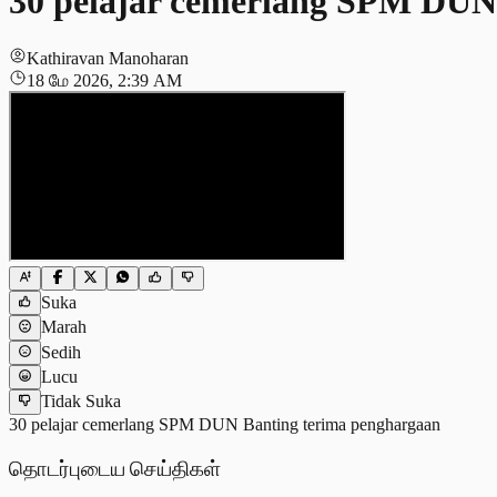
30 pelajar cemerlang SPM DUN
Kathiravan Manoharan
18 மே 2026, 2:39 AM
Suka
Marah
Sedih
Lucu
Tidak Suka
30 pelajar cemerlang SPM DUN Banting terima penghargaan
தொடர்புடைய செய்திகள்