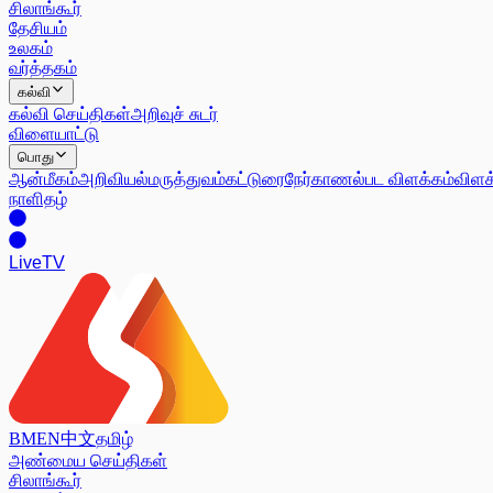
சிலாங்கூர்
தேசியம்
உலகம்
வர்த்தகம்
கல்வி
கல்வி செய்திகள்
அறிவுச் சுடர்
விளையாட்டு
பொது
ஆன்மீகம்
அறிவியல்
மருத்துவம்
கட்டுரை
நேர்காணல்
பட விளக்கம்
விளக
நாளிதழ்
Live
TV
BM
EN
中文
தமிழ்
அண்மைய செய்திகள்
சிலாங்கூர்