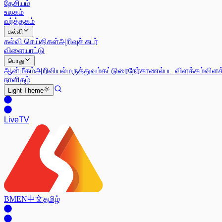
தேசியம்
உலகம்
வர்த்தகம்
கல்வி
கல்வி செய்திகள்
அறிவுச் சுடர்
விளையாட்டு
பொது
ஆன்மீகம்
அறிவியல்
மருத்துவம்
கட்டுரை
நேர்காணல்
பட விளக்கம்
விளக
நாளிதழ்
Light
Theme
Live
TV
BM
EN
中文
தமிழ்