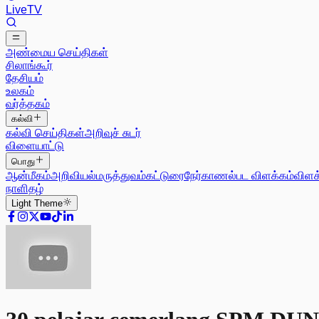
Live
TV
அண்மைய செய்திகள்
சிலாங்கூர்
தேசியம்
உலகம்
வர்த்தகம்
கல்வி
கல்வி செய்திகள்
அறிவுச் சுடர்
விளையாட்டு
பொது
ஆன்மீகம்
அறிவியல்
மருத்துவம்
கட்டுரை
நேர்காணல்
பட விளக்கம்
விளக
நாளிதழ்
Light
Theme