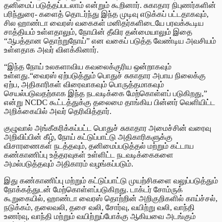
தனிமைப் படுத்தப்படலாம் என்றும் கூறினார். சுகாதார நிபுணர்களின்
பரிந்துரை- களைத் தொடர்ந்து இந்த முடிவு எடுக்கப் பட்டதாகவும்,
சில ஹாண்டா வைரஸ் வகைகள் மனிதர்களிடையே பரவக்கூடிய
சாத்தியம் உள்ளதாலும், நோயின் தீவிர தன்மையாலும் இதை
“ஆபத்தான தொற்றுநோய்” என வகைப் படுத்த வேண்டிய அவசியம்
உள்ளதாக அவர் விளக்கினார்.
“இந்த நோய் உலகளாவிய கவலைக்குரிய ஒன்றாகவும்
உள்ளது.“வைரஸ் ஏற்படுத்தும் பொதுச் சுகாதார அபாய நிலைக்கு
ஏற்ப, அதிகாரிகள் விரைவாகவும் பொருத்தமாகவும்
செயல்படுவதற்காக இந்த நடவடிக்கை மேற்கொள்ளப் படுகிறது,”
என்று NCDC கூட்டத்துக்கு தலைமை தாங்கிய பின்னர் வெளியிட்ட
அறிக்கையில் அவர் தெரிவித்தார்.
குழுவால் அங்கீகரிக்கப்பட்ட பொதுச் சுகாதார அமைச்சின் வரைவு
அறிவிப்பின் கீழ், நோய் கட்டுப்பாட்டு அதிகாரிகளுக்கு
விசாரணைகள் நடத்தவும், தனிமைப்படுத்தல் மற்றும் கட்டாய
கண்காணிப்பு உத்தரவுகள் உள்ளிட்ட நடவடிக்கைகளை
அமல்படுத்தவும் அதிகாரம் வழங்கப்படும்.
இது கண்காணிப்பு மற்றும் கட்டுப்பாட்டு முயற்சிகளை வலுப்படுத்தும்
நோக்கத்துடன் மேற்கொள்ளப்படுகிறது. டாக்டர் சோம்ருக்
கூறுகையில், ஹாண்டா வைரஸ் தொற்றின் அறிகுறிகளில் காய்ச்சல்,
நடுக்கம், தலைவலி, தசை வலி, சோர்வு, வயிற்று வலி, வாந்தி
உணர்வு, வாந்தி மற்றும் வயிற்றுப்போக்கு ஆகியவை அடங்கும்