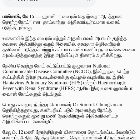
பாங்காக், மே 15 —
ஹாண்டா வைரஸ் தொற்றை “ஆபத்தான
தொற்றுநோய்” என தாய்லாந்து அதிகாரப்பூர்வமாக வகைப்
படுத்தியுள்ளது.
உலகளவில் இந்த வைரஸ் மற்றும் அதன் பரவல் அபாயம் குறித்த
கவலை அதிகரித்து வரும் நிலையில், சுகாதார அதிகாரிகள்
தனிமைப் படுத்தல் மற்றும் கட்டாய கண்காணிப்பு நடவடிக்கைகளை
அமல்படுத்துவதற்கு இந்த அறிவிப்பு அதிகாரம் அளிக்கிறது.
தேசிய தொற்று நோய் கட்டுப்பாட்டு குழுவான National
Communicable Disease Committee (NCDC), இன்று நடைபெற்ற
கூட்டத்தில் இந்த நடவடிக்கைக்கு ஒப்புதல் வழங்கியது. இதில்
Hantavirus Pulmonary Syndrome (HPS) மற்றும் Haemorrhagic
Fever with Renal Syndrome (HFRS) ஆகிய இரு வகை ஹாண்டா
வைரஸ் நோய்களும் அடங்கும்.
பொது சுகாதார நிரந்தர செயலாளர் Dr Somruk Chungsaman
தெரிவித்ததாவது, கண்டறியப் படும் அனைத்து நோய்த்
தொற்றுகளும் மூன்று மணி நேரத்திற்குள் அதிகாரிகளிடம்
அறிவிக்கப் பட வேண்டும்.
மேலும், 12 மணி நேரத்திற்குள் விசாரணை தொடங்கப்பட வேண்டும்
என்றும், அதிக ஆபத்து கொண்ட தொடர்பாளர்கள் 42 நாட்கள் வரை