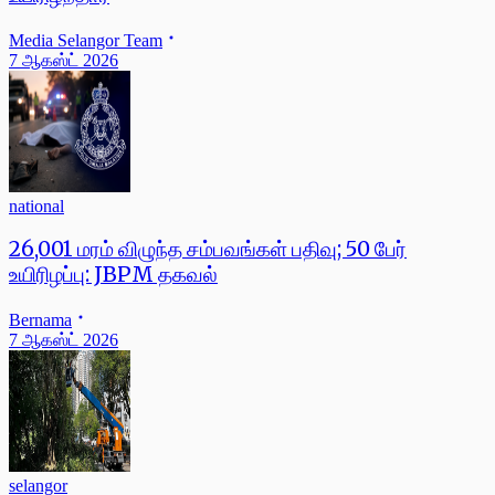
Media Selangor Team
7 ஆகஸ்ட் 2026
national
26,001 மரம் விழுந்த சம்பவங்கள் பதிவு; 50 பேர்
உயிரிழப்பு: JBPM தகவல்
Bernama
7 ஆகஸ்ட் 2026
selangor