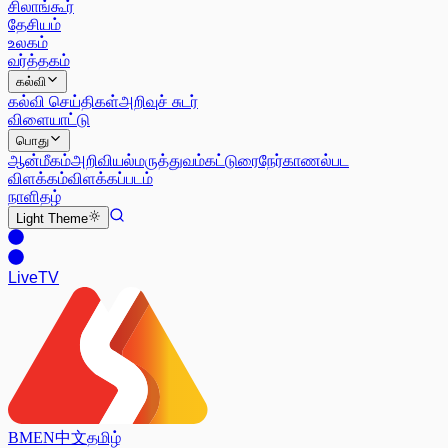
சிலாங்கூர்
தேசியம்
உலகம்
வர்த்தகம்
கல்வி
கல்வி செய்திகள்
அறிவுச் சுடர்
விளையாட்டு
பொது
ஆன்மீகம்
அறிவியல்
மருத்துவம்
கட்டுரை
நேர்காணல்
பட
விளக்கம்
விளக்கப்படம்
நாளிதழ்
Light
Theme
Live
TV
BM
EN
中文
தமிழ்