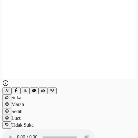
Suka
Marah
Sedih
Lucu
Tidak Suka