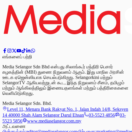
எங்களைப் பற்றி
Media Selangor Sdn Bhd என்பது சிலாங்கூர் மந்திரி பெசார்
கழகத்தின் (MBI) துணை நிறுவனம் ஆகும். இது மாநில அரசின்
ஊடக ஏஜென்ஸியாக செயல்படுகிறது. Selangorkini மற்றும்
SelangorTV ஆகியவற்றுடன் கூட, இந்த நிறுவனம் சீனம், தமிழும்
மற்றும் ஆங்கிலத்திலும் இணையதளங்கள் மற்றும் பத்திரிகைகளை
வெளியிடுகிறது.
Media Selangor Sdn. Bhd.
Level 11, Menara Bank Rakyat No. 1, Jalan Indah 14/8, Seksyen
14 40000 Shah Alam Selangor Darul Ehsan
03-5523 4856
03-
5523 5856
www.mediaselangor.com.my
அட்டவணை
மின்னஞ்சல்:
editor@mediaselangor.com
விற்பனை:
marketing@medias