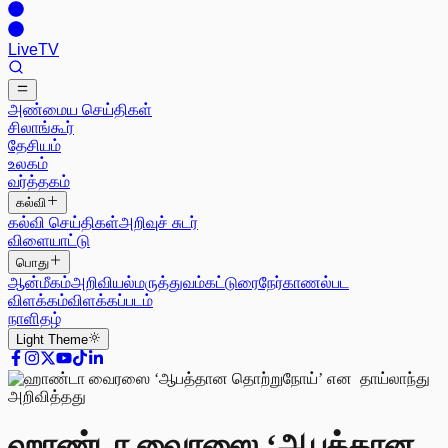
Live
TV
அண்மைய செய்திகள்
சிலாங்கூர்
தேசியம்
உலகம்
வர்த்தகம்
கல்வி
கல்வி செய்திகள்
அறிவுச் சுடர்
விளையாட்டு
பொது
ஆன்மீகம்
அறிவியல்
மருத்துவம்
கட்டுரை
நேர்காணல்
பட
விளக்கம்
விளக்கப்படம்
நாளிதழ்
Light
Theme
ஹாண்டா வைரஸை ‘ஆபத்தான