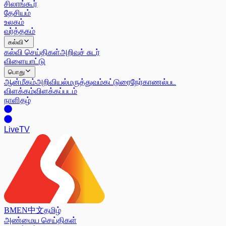
சிலாங்கூர்
தேசியம்
உலகம்
வர்த்தகம்
கல்வி
கல்வி செய்திகள்
அறிவுச் சுடர்
விளையாட்டு
பொது
ஆன்மீகம்
அறிவியல்
மருத்துவம்
கட்டுரை
நேர்காணல்
பட
விளக்கம்
விளக்கப்படம்
நாளிதழ்
Live
TV
BM
EN
中文
தமிழ்
அண்மைய செய்திகள்