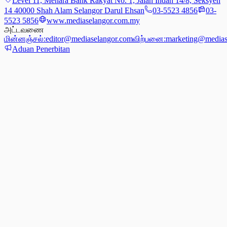
Level 11, Menara Bank Rakyat No. 1, Jalan Indah 14/8, Seksyen
14 40000 Shah Alam Selangor Darul Ehsan
03-5523 4856
03-
5523 5856
www.mediaselangor.com.my
அட்டவணை
மின்னஞ்சல்:
editor@mediaselangor.com
விற்பனை:
marketing@medias
Aduan Penerbitan