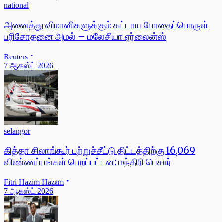
national
அனைத்து விமானிகளுக்கும் கட்டாய போதைப்பொருள்
பரிசோதனை அமல் – மலேசியா ஏர்லைன்ஸ்
Reuters
7 ஆகஸ்ட் 2026
selangor
கித்தா சிலாங்கூர் பற்றுச்சீட்டு திட்டத்திற்கு 16,069
விண்ணப்பங்கள் பெறப்பட்டன: மந்திரி பெசார்
Fitri Hazim Hazam
7 ஆகஸ்ட் 2026