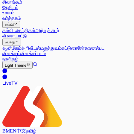
சிலாங்கூர்
தேசியம்
உலகம்
வர்த்தகம்
கல்வி
கல்வி செய்திகள்
அறிவுச் சுடர்
விளையாட்டு
பொது
ஆன்மீகம்
அறிவியல்
மருத்துவம்
கட்டுரை
நேர்காணல்
பட
விளக்கம்
விளக்கப்படம்
நாளிதழ்
Light
Theme
Live
TV
BM
EN
中文
தமிழ்