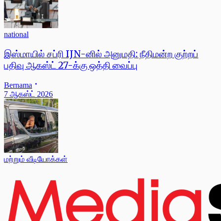
national
இஸ்மாயில் சப்ரி IJN-னில் அனுமதி: நீதிமன்ற குற்றப்
பதிவு ஆகஸ்ட் 27-க்கு ஒத்தி வைப்பு
Bernama
7 ஆகஸ்ட் 2026
மற்றும் வீடியோக்கள்