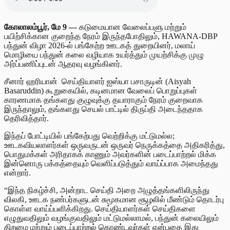
கோலாலம்பூர், மே 9 —
கடுமையான வேலைப்பளு மற்றும்
பயிற்சிக்கான குறைந்த நேரம் இருந்தபோதிலும், HAWANA-DBP
பந்துன் விழா 2026-ல் பங்கேற்ற ஊடகத் துறையினர், மலாய்
மொழியை பந்துன் கலை வழியாக உயர்த்தும் முயற்சிக்கு முழு
அர்ப்பணிப்புடன் ஆதரவு வழங்கினர்.
சீனார் ஹரியான் செய்தியாளர் ஐஸ்யா பசாருடின் (Aisyah
Basaruddin) கூறுகையில், கடினமான வேலைப் பொறுப்புகள்
காரணமாக தங்களது குழுவுக்கு தயாராகும் நேரம் குறைவாக
இருந்தாலும், தங்களது செயல் பாட்டில் திருப்தி அடைந்ததாக
தெரிவித்தார்.
இந்தப் போட்டியில் பங்கேற்பது வெற்றிக்கு மட்டுமல்ல;
ஊடகவியலாளர்கள் ஒருவருடன் ஒருவர் நெருக்கத்தை அதிகரித்து,
பொதுமக்கள் அரிதாகக் காணும் அவர்களின் படைப்பாற்றல் மிக்க
இன்னொரு பக்கத்தையும் வெளிப்படுத்தும் வாய்ப்பாக அமைந்தது
என்றார்.
“இந்த நிகழ்ச்சி, அன்றாட செய்தி அறை அழுத்தங்களிலிருந்து
விலகி, ஊடக நண்பர்களுடன் சுமூகமான சூழலில் மீண்டும் தொடர்பு
கொள்ள வாய்ப்பளிக்கிறது. செய்தியாளர்கள் செய்திகளை
எழுதுவதிலும் வழங்குவதிலும் மட்டுமல்லாமல், பந்துன் கலையிலும்
திறமை மற்றும் படைப்பாற்றல் கொண்டவர்கள் என்பதை இது