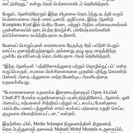
காட்டுகிறது,” என்று அவர் பெர்னாமாவிடம் தெரிவித்தார்.
மேலும், ஆண்டுதோறும் இந்த விழாவை தொடர்ந்து நடத்தி வரும்
பெர்னாமாவை அவர் பாராட்டினார். குறிப்பாக, இந்த ஆண்டு
Kompleks Kraf-இல் பெரிய மேடை மற்றும் அதிக பார்வையாளர்கள்
முன்னிலையில் நடைபெற்ற நிகழ்ச்சி, பங்கேற்பாளர்களின்
நம்பிக்கையை உயர்த்தியதாக கூறினார்.
வேலைப் பொறுப்புகள் காரணமாக நேருக்கு நேர் பயிற்சி பெறும்
வாய்ப்பு குறைந்திருந்தாலும், தங்களது குழு ஒரு மாதத்திற்கு
முன்பே தயாரிப்பைத் தொடங்கியதாக அவர் தெரிவித்தார்.
“இந்த ஆண்டின் ‘பத்திரிகைத்துறை மற்றும் தொழில்நுட்பம்’ என்ற
கருப்பொருள், சமகால பிரச்சினைகளை முதலில் புரிந்து கொண்டு
பின்னர் அதை பந்துனாக மாற்ற வேண்டிய அவசியத்தை
உருவாக்கியது.
“யோசனைகளை உருவாக்க இணையத்தையும் Open AI-யின்
ChatGPT போன்ற கருவிகளையும் பயன்படுத்தினோம். ஆனால், ஒலி
அமைப்பு, கற்பனைச் சித்திரம் மற்றும் கட்டமைப்பு போன்றவை
பாரம்பரிய மலாய் பந்துனின் சாரம் காக்கப் படுவதை உறுதி செய்ய
குழுவாக விவாதிக்கப்பட்டன,” என்றார்.
இதற்கிடையில், Media Selangor நிறுவனத்தின் நிறுவனத்
தொடர்புத்துறைத் தலைவர் Mahadi Mohd Mustafa கூறுகையில்,