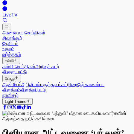
Live
TV
அண்மைய செய்திகள்
சிலாங்கூர்
தேசியம்
உலகம்
வர்த்தகம்
கல்வி
கல்வி செய்திகள்
அறிவுச் சுடர்
விளையாட்டு
பொது
ஆன்மீகம்
அறிவியல்
மருத்துவம்
கட்டுரை
நேர்காணல்
பட
விளக்கம்
விளக்கப்படம்
நாளிதழ்
Light
Theme
பிஸியான அட்டவணை ‘பந்துன்’