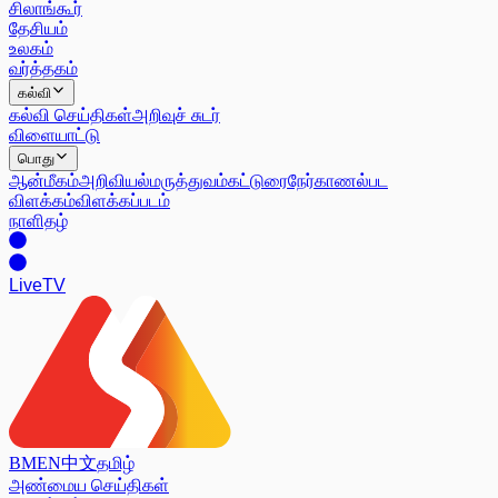
சிலாங்கூர்
தேசியம்
உலகம்
வர்த்தகம்
கல்வி
கல்வி செய்திகள்
அறிவுச் சுடர்
விளையாட்டு
பொது
ஆன்மீகம்
அறிவியல்
மருத்துவம்
கட்டுரை
நேர்காணல்
பட
விளக்கம்
விளக்கப்படம்
நாளிதழ்
Live
TV
BM
EN
中文
தமிழ்
அண்மைய செய்திகள்