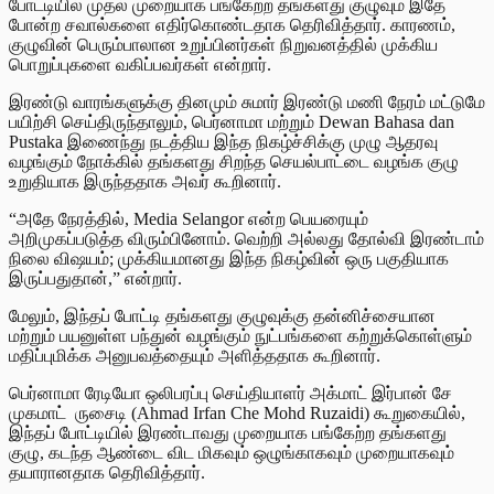
போட்டியில் முதல் முறையாக பங்கேற்ற தங்களது குழுவும் இதே
போன்ற சவால்களை எதிர்கொண்டதாக தெரிவித்தார். காரணம்,
குழுவின் பெரும்பாலான உறுப்பினர்கள் நிறுவனத்தில் முக்கிய
பொறுப்புகளை வகிப்பவர்கள் என்றார்.
இரண்டு வாரங்களுக்கு தினமும் சுமார் இரண்டு மணி நேரம் மட்டுமே
பயிற்சி செய்திருந்தாலும், பெர்னாமா மற்றும் Dewan Bahasa dan
Pustaka இணைந்து நடத்திய இந்த நிகழ்ச்சிக்கு முழு ஆதரவு
வழங்கும் நோக்கில் தங்களது சிறந்த செயல்பாட்டை வழங்க குழு
உறுதியாக இருந்ததாக அவர் கூறினார்.
“அதே நேரத்தில், Media Selangor என்ற பெயரையும்
அறிமுகப்படுத்த விரும்பினோம். வெற்றி அல்லது தோல்வி இரண்டாம்
நிலை விஷயம்; முக்கியமானது இந்த நிகழ்வின் ஒரு பகுதியாக
இருப்பதுதான்,” என்றார்.
மேலும், இந்தப் போட்டி தங்களது குழுவுக்கு தன்னிச்சையான
மற்றும் பயனுள்ள பந்துன் வழங்கும் நுட்பங்களை கற்றுக்கொள்ளும்
மதிப்புமிக்க அனுபவத்தையும் அளித்ததாக கூறினார்.
பெர்னாமா ரேடியோ ஒலிபரப்பு செய்தியாளர் அக்மாட் இர்பான் சே
முகமாட் ருசைடி (Ahmad Irfan Che Mohd Ruzaidi) கூறுகையில்,
இந்தப் போட்டியில் இரண்டாவது முறையாக பங்கேற்ற தங்களது
குழு, கடந்த ஆண்டை விட மிகவும் ஒழுங்காகவும் முறையாகவும்
தயாரானதாக தெரிவித்தார்.