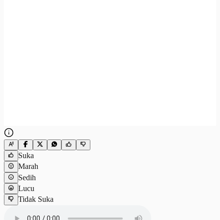
Suka
Marah
Sedih
Lucu
Tidak Suka