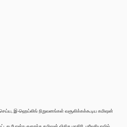
ிசெய்ய, இ-ஹெய்லிங் நிறுவனங்கள் வசூலிக்கக்கூடிய கமிஷன்
ட்டது போன்ற குறைந்த கமிஷன் விகித மாதிரி, மலேசியாவில்