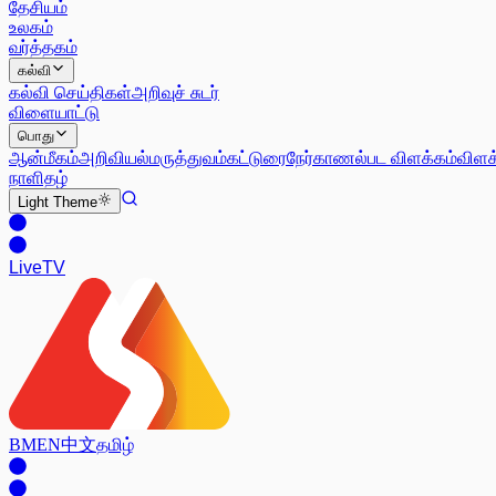
தேசியம்
உலகம்
வர்த்தகம்
கல்வி
கல்வி செய்திகள்
அறிவுச் சுடர்
விளையாட்டு
பொது
ஆன்மீகம்
அறிவியல்
மருத்துவம்
கட்டுரை
நேர்காணல்
பட விளக்கம்
விளக
நாளிதழ்
Light
Theme
Live
TV
BM
EN
中文
தமிழ்