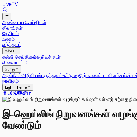
Live
TV
அண்மைய செய்திகள்
சிலாங்கூர்
தேசியம்
உலகம்
வர்த்தகம்
கல்வி
கல்வி செய்திகள்
அறிவுச் சுடர்
விளையாட்டு
பொது
ஆன்மீகம்
அறிவியல்
மருத்துவம்
கட்டுரை
நேர்காணல்
பட விளக்கம்
விளக
நாளிதழ்
Light
Theme
இ-ஹெய்லிங் நிறுவனங்கள் வழங்கு
வேண்டும்