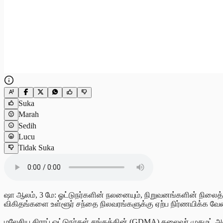
Suka
Marah
Sedih
Lucu
Tidak Suka
ஷா ஆலம், 3 மே: ஓட்டுநர்களின் நலனையும், நிறுவனங்களின் நிலைத
விகிதங்களை உள்ளூர் சந்தை நிலவரங்களுக்கு ஏற்ப நிர்ணயிக்க வேண
மலேசிய கிராப் ஓட்டுநர்கள் சங்கத்தின் (GDMA) தலைவர் முகமட் 