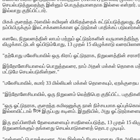
செயல்படுத்துவதற்கு இன்னும் பொருத்தமானதாக இல்லை என்றார். 
இவ்வாறு குறிப்பிட்டார்.
மிகக் குறைந்த அளவில் கமிஷன் விகிதத்தைக் கட்டுப்படுத்துவது
நம்பியிருக்கும் இலட்சக்கணக்கான ஓட்டுநர்கள் பாதிக்கப்
படுவார்கள
எனவே, நிறுவனத்தின் லாபம் மற்றும் ஓட்டுநர்களின் வருமானத்தி
விழுக்காட்டுடன் ஒப்பிடும்போது, 13 முதல் 15 விழுக்காடு வரையில
"தற்போது மலேசியாவில் ஒரு கிராப் ஓட்டுநராக, நிறுவனத்தின் சராசரி
இந்தோனேசியாவைப் பொறுத்தவரை, நாம் அதன் மக்கள் தொகை மற்றும் 
மட்டுமே செயல்படுகின்றன."
"மலேசியாவில், சுமார் 33 மில்லியன் மக்கள் தொகையும், ஏறக்குறை
"இந்தோனேசியாவில், ஒரு நிறுவனம் வெற்றிபெற குறிப்பிட்ட பகுதிக
"ஒரு ஓட்டுநராக, குறைந்த கமிஷனுக்கு நான் நிச்சயமாக ஒப்புக்கொ
இல்லாவிட்டால் টিকে இருப்பது கடினம். இறுதியில், அது ஓட்டுநர்களையும
இரு தரப்பினரின் தேவைகளையும் சமநிலைப்படுத்த, 13 முதல் 15 விழ
நிறுவனங்களும் தங்களது செயல்பாடுகளைத் தொடர முடியும்.
"என்னைப் பொறுத்தவரை, அது இன்னும் நியாயமானது. மிக அதிகமா