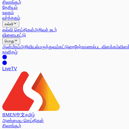
சிலாங்கூர்
தேசியம்
உலகம்
வர்த்தகம்
கல்வி
கல்வி செய்திகள்
அறிவுச் சுடர்
விளையாட்டு
பொது
ஆன்மீகம்
அறிவியல்
மருத்துவம்
கட்டுரை
நேர்காணல்
பட விளக்கம்
விளக
நாளிதழ்
Live
TV
BM
EN
中文
தமிழ்
அண்மைய செய்திகள்
சிலாங்கூர்