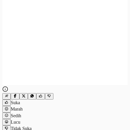
Suka
Marah
Sedih
Lucu
Tidak Suka