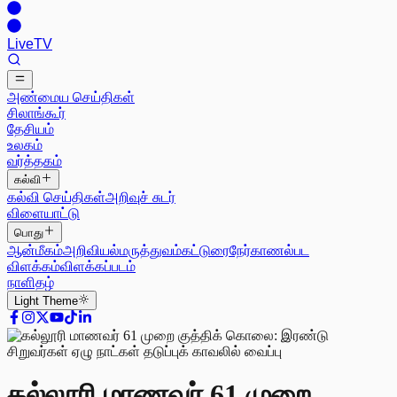
Live
TV
அண்மைய செய்திகள்
சிலாங்கூர்
தேசியம்
உலகம்
வர்த்தகம்
கல்வி
கல்வி செய்திகள்
அறிவுச் சுடர்
விளையாட்டு
பொது
ஆன்மீகம்
அறிவியல்
மருத்துவம்
கட்டுரை
நேர்காணல்
பட
விளக்கம்
விளக்கப்படம்
நாளிதழ்
Light
Theme
கல்லூரி மாணவர் 61 முறை