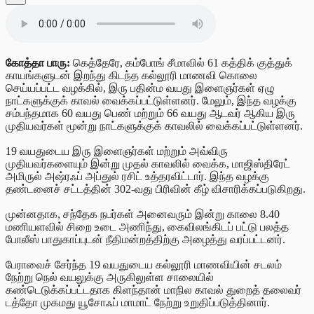
கோத்தா பாரு:
கெத்தேரே, கம்போங் சீமாவில் 61 கத்திக் குத்துக்
காயங்களுடன் இறந்து கிடந்த கல்லூரி மாணவி கொலை
செய்யப்பட்ட வழக்கில், இரு பதின்ம வயது இளைஞர்கள் ஏழு
நாட்களுக்குக் காவல் வைக்கப்பட்டுள்ளனர். மேலும், இந்த வழக்கு
சம்பந்தமாக 60 வயது பெண் மற்றும் 66 வயது ஆடவர் ஆகிய இரு
முதியவர்கள் மூன்று நாட்களுக்குக் காவலில் வைக்கப்பட்டுள்ளனர்.
19 வயதுடைய இரு இளைஞர்கள் மற்றும் அவ்விரு
முதியவர்களையும் இன்று முதல் காவலில் வைக்க, மாஜிஸ்திரேட்
அமிருல் அஷ்ரஃப் அப்துல் ரசிட் உத்தரவிட்டார். இந்த வழக்கு
தண்டனைச் சட்டத்தின் 302-வது பிரிவின் கீழ் விசாரிக்கப்படுகிறது.
முன்னதாக, சந்தேக நபர்கள் அனைவரும் இன்று காலை 8.40
மணியளவில் சிறை உடை அணிந்து, கைவிலங்கிடப் பட்டு பலத்த
போலீஸ் பாதுகாப்புடன் நீதிமன்றத்திற்கு அழைத்து வரப்பட்டனர்.
பேராவைச் சேர்ந்த 19 வயதுடைய கல்லூரி மாணவியின் சடலம்
நேற்று நெல் வயலுக்கு அருகிலுள்ள சாலையில்
கண்டெடுக்கப்பட்டதாக கிளந்தான் மாநில காவல் துறைத் தலைவர்
டத்தோ முகமது யூசோஃப் மாமாட் நேற்று உறுதிப்படுத்தினார்.