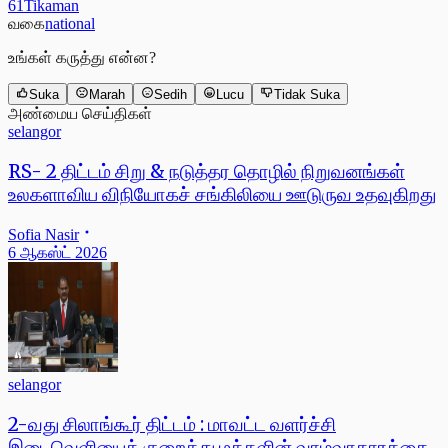
61Tikaman
வகை
national
உங்கள் கருத்து என்ன?
Suka
Marah
Sedih
Lucu
Tidak Suka
அண்மைய செய்திகள்
selangor
RS- 2 திட்டம் சிறு & நடுத்தர தொழில் நிறுவனங்கள்
உலகளாவிய விநியோகச் சங்கிலியை ஊடுருவ உதவுகிறது
Sofia Nasir
6 ஆகஸ்ட் 2026
selangor
2-வது சிலாங்கூர் திட்டம் : மாவட்ட வளர்ச்சி
இடைவெளியைக் குறைத்து மக்களின் வாழ்வாதாரத்தை