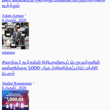
உயர்த்தும்
Adam Azman
6 ஆகஸ்ட் 2026
selangor
சிலாங்கூர் உயர்கல்வி நிதியுதவியைப் பெறுபவர்களின்
எண்ணிக்கை 5,000-ஆக அதிகரிக்கப்படும்: மந்திரி
பெசார்
Shalini Rajamogun
6 ஆகஸ்ட் 2026