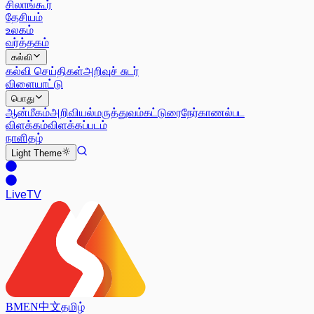
சிலாங்கூர்
தேசியம்
உலகம்
வர்த்தகம்
கல்வி
கல்வி செய்திகள்
அறிவுச் சுடர்
விளையாட்டு
பொது
ஆன்மீகம்
அறிவியல்
மருத்துவம்
கட்டுரை
நேர்காணல்
பட
விளக்கம்
விளக்கப்படம்
நாளிதழ்
Light
Theme
Live
TV
BM
EN
中文
தமிழ்