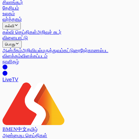
சிலாங்கூர்
தேசியம்
உலகம்
வர்த்தகம்
கல்வி
கல்வி செய்திகள்
அறிவுச் சுடர்
விளையாட்டு
பொது
ஆன்மீகம்
அறிவியல்
மருத்துவம்
கட்டுரை
நேர்காணல்
பட
விளக்கம்
விளக்கப்படம்
நாளிதழ்
Live
TV
BM
EN
中文
தமிழ்
அண்மைய செய்திகள்