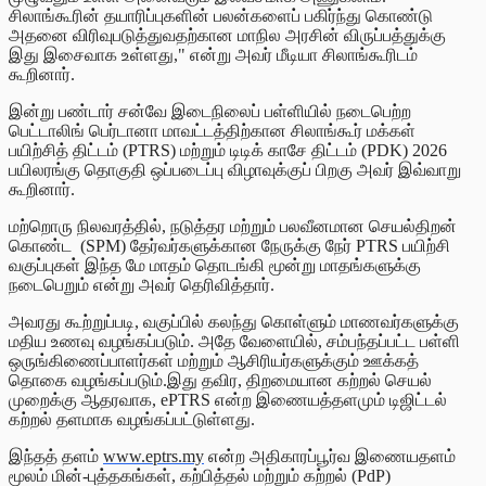
சிலாங்கூரின் தயாரிப்புகளின் பலன்களைப் பகிர்ந்து கொண்டு
அதனை விரிவுபடுத்துவதற்கான மாநில அரசின் விருப்பத்துக்கு
இது இசைவாக உள்ளது," என்று அவர் மீடியா சிலாங்கூரிடம்
கூறினார்.
இன்று பண்டார் சன்வே இடைநிலைப் பள்ளியில் நடைபெற்ற
பெட்டாலிங் பெர்டானா மாவட்டத்திற்கான சிலாங்கூர் மக்கள்
பயிற்சித் திட்டம் (PTRS) மற்றும் டிடிக் காசே திட்டம் (PDK) 2026
பயிலரங்கு தொகுதி ஒப்படைப்பு விழாவுக்குப் பிறகு அவர் இவ்வாறு
கூறினார்.
மற்றொரு நிலவரத்தில், நடுத்தர மற்றும் பலவீனமான செயல்திறன்
கொண்ட (SPM) தேர்வர்களுக்கான நேருக்கு நேர் PTRS பயிற்சி
வகுப்புகள் இந்த மே மாதம் தொடங்கி மூன்று மாதங்களுக்கு
நடைபெறும் என்று அவர் தெரிவித்தார்.
அவரது கூற்றுப்படி, வகுப்பில் கலந்து கொள்ளும் மாணவர்களுக்கு
மதிய உணவு வழங்கப்படும். அதே வேளையில், சம்பந்தப்பட்ட பள்ளி
ஒருங்கிணைப்பாளர்கள் மற்றும் ஆசிரியர்களுக்கும் ஊக்கத்
தொகை வழங்கப்படும்.இது தவிர, திறமையான கற்றல் செயல்
முறைக்கு ஆதரவாக, ePTRS என்ற இணையத்தளமும் டிஜிட்டல்
கற்றல் தளமாக வழங்கப்பட்டுள்ளது.
இந்தத் தளம்
www.eptrs.my
என்ற அதிகாரப்பூர்வ இணையதளம்
மூலம் மின்-புத்தகங்கள், கற்பித்தல் மற்றும் கற்றல் (PdP)