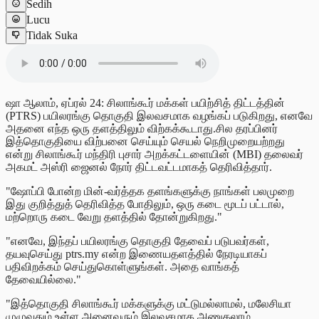
Sedih
Lucu
Tidak Suka
ஷா ஆலாம், ஏப்ரல் 24: சிலாங்கூர் மக்கள் பயிற்சித் திட்டத்தின்
(PTRS) பயிலரங்கு தொகுதி இலவசமாக வழங்கப் படுகிறது, எனவே
அதனை எந்த ஒரு தளத்திலும் விற்கக்கூடாது.சில தரப்பினர்
இத்தொகுதியை விற்பனை செய்யும் செயல் நெறிமுறையற்றது
என்று சிலாங்கூர் மந்திரி புசார் அறக்கட்டளையின் (MBI) தலைவர்
அகமட் அஸ்ரி ஜைனல் நோர் திட்டவட்டமாகத் தெரிவித்தார்.
"ஷோப்பி போன்ற மின்-வர்த்தக தளங்களுக்கு நாங்கள் பலமுறை
இது குறித்துத் தெரிவித்த போதிலும், ஒரு கடை மூடப் பட்டால்,
மற்றொரு கடை வேறு தளத்தில் தோன்றுகிறது."
"எனவே, இந்தப் பயிலரங்கு தொகுதி தேவைப் படுபவர்கள்,
தயவுசெய்து ptrs.my என்ற இணையதளத்தில் நேரடியாகப்
பதிவிறக்கம் செய்துகொள்ளுங்கள். அதை வாங்கத்
தேவையில்லை."
"இத்தொகுதி சிலாங்கூர் மக்களுக்கு மட்டுமல்லாமல், மலேசியா
முழுவதும் உள்ள அனைவரும் இலவசமாக அணுகலாம்.