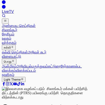
Live
TV
அண்மைய செய்திகள்
சிலாங்கூர்
தேசியம்
உலகம்
வர்த்தகம்
கல்வி
கல்வி செய்திகள்
அறிவுச் சுடர்
விளையாட்டு
பொது
ஆன்மீகம்
அறிவியல்
மருத்துவம்
கட்டுரை
நேர்காணல்
பட
விளக்கம்
விளக்கப்படம்
நாளிதழ்
Light
Theme