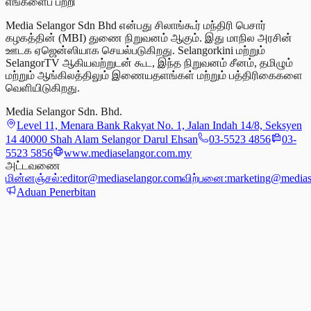
எங்களைப் பற்றி
Media Selangor Sdn Bhd என்பது சிலாங்கூர் மந்திரி பெசார்
கழகத்தின் (MBI) துணை நிறுவனம் ஆகும். இது மாநில அரசின்
ஊடக ஏஜென்ஸியாக செயல்படுகிறது. Selangorkini மற்றும்
SelangorTV ஆகியவற்றுடன் கூட, இந்த நிறுவனம் சீனம், தமிழும்
மற்றும் ஆங்கிலத்திலும் இணையதளங்கள் மற்றும் பத்திரிகைகளை
வெளியிடுகிறது.
Media Selangor Sdn. Bhd.
Level 11, Menara Bank Rakyat No. 1, Jalan Indah 14/8, Seksyen
14 40000 Shah Alam Selangor Darul Ehsan
03-5523 4856
03-
5523 5856
www.mediaselangor.com.my
அட்டவணை
மின்னஞ்சல்:
editor@mediaselangor.com
விற்பனை:
marketing@medias
Aduan Penerbitan