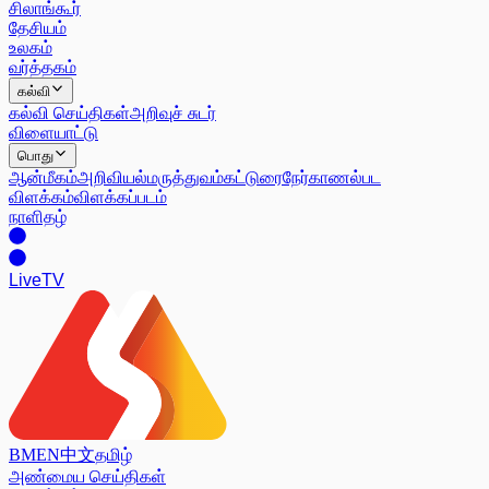
சிலாங்கூர்
தேசியம்
உலகம்
வர்த்தகம்
கல்வி
கல்வி செய்திகள்
அறிவுச் சுடர்
விளையாட்டு
பொது
ஆன்மீகம்
அறிவியல்
மருத்துவம்
கட்டுரை
நேர்காணல்
பட
விளக்கம்
விளக்கப்படம்
நாளிதழ்
Live
TV
BM
EN
中文
தமிழ்
அண்மைய செய்திகள்