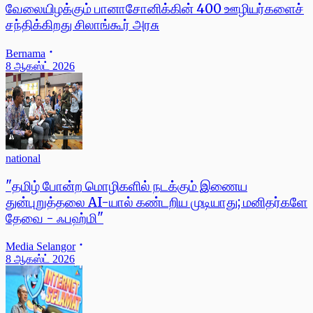
வேலையிழக்கும் பானாசோனிக்கின் 400 ஊழியர்களைச்
சந்திக்கிறது சிலாங்கூர் அரசு
Bernama
8 ஆகஸ்ட் 2026
national
"தமிழ் போன்ற மொழிகளில் நடக்கும் இணைய
துன்புறுத்தலை AI-யால் கண்டறிய முடியாது; மனிதர்களே
தேவை - ஃபஹ்மி"
Media Selangor
8 ஆகஸ்ட் 2026