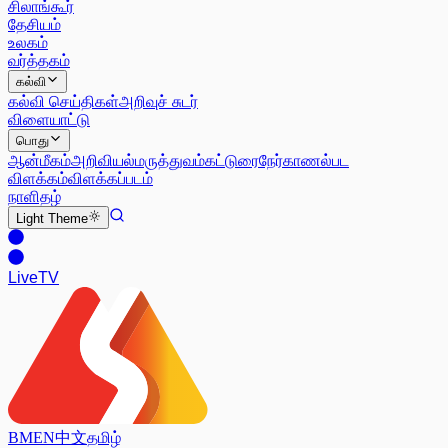
சிலாங்கூர்
தேசியம்
உலகம்
வர்த்தகம்
கல்வி
கல்வி செய்திகள்
அறிவுச் சுடர்
விளையாட்டு
பொது
ஆன்மீகம்
அறிவியல்
மருத்துவம்
கட்டுரை
நேர்காணல்
பட
விளக்கம்
விளக்கப்படம்
நாளிதழ்
Light
Theme
Live
TV
BM
EN
中文
தமிழ்