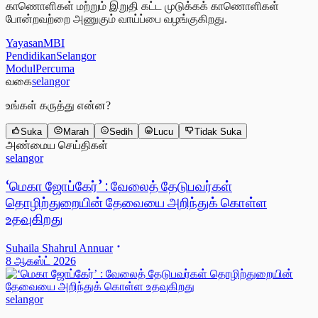
காணொளிகள் மற்றும் இறுதி கட்ட முடுக்கக் காணொளிகள்
போன்றவற்றை அணுகும் வாய்ப்பை வழங்குகிறது.
YayasanMBI
PendidikanSelangor
ModulPercuma
வகை
selangor
உங்கள் கருத்து என்ன?
Suka
Marah
Sedih
Lucu
Tidak Suka
அண்மைய செய்திகள்
selangor
‘மெகா ஜோப்கேர்’ : வேலைத் தேடுபவர்கள்
தொழிற்துறையின் தேவையை அறிந்துக் கொள்ள
உதவுகிறது
Suhaila Shahrul Annuar
8 ஆகஸ்ட் 2026
selangor