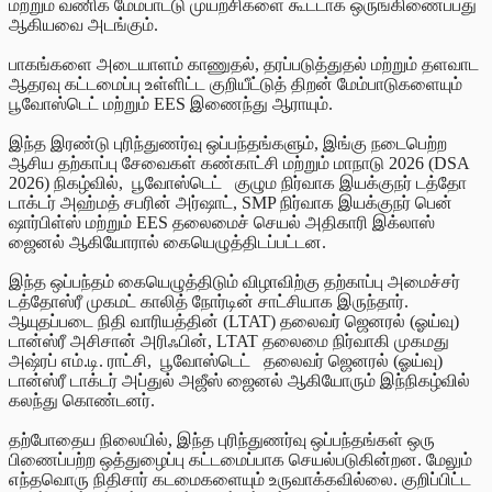
மற்றும் வணிக மேம்பாட்டு முயற்சிகளை கூட்டாக ஒருங்கிணைப்பது
ஆகியவை அடங்கும்.
பாகங்களை அடையாளம் காணுதல், தரப்படுத்துதல் மற்றும் தளவாட
ஆதரவு கட்டமைப்பு உள்ளிட்ட குறியீட்டுத் திறன் மேம்பாடுகளையும்
பூவோஸ்டெட் மற்றும் EES இணைந்து ஆராயும்.
இந்த இரண்டு புரிந்துணர்வு ஒப்பந்தங்களும், இங்கு நடைபெற்ற
ஆசிய தற்காப்பு சேவைகள் கண்காட்சி மற்றும் மாநாடு 2026 (DSA
2026) நிகழ்வில், பூவோஸ்டெட் குழும நிர்வாக இயக்குநர் டத்தோ
டாக்டர் அஹ்மத் சபரின் அர்ஷாட், SMP நிர்வாக இயக்குநர் பென்
ஷார்பிள்ஸ் மற்றும் EES தலைமைச் செயல் அதிகாரி இக்லாஸ்
ஜைனல் ஆகியோரால் கையெழுத்திடப்பட்டன.
இந்த ஒப்பந்தம் கையெழுத்திடும் விழாவிற்கு தற்காப்பு அமைச்சர்
டத்தோஸ்ரீ முகமட் காலித் நோர்டின் சாட்சியாக இருந்தார்.
ஆயுதப்படை நிதி வாரியத்தின் (LTAT) தலைவர் ஜெனரல் (ஓய்வு)
டான்ஸ்ரீ அசிசான் அரிஃபின், LTAT தலைமை நிர்வாகி முகமது
அஷ்ரப் எம்.டி. ராட்சி, பூவோஸ்டெட் தலைவர் ஜெனரல் (ஓய்வு)
டான்ஸ்ரீ டாக்டர் அப்துல் அஜீஸ் ஜைனல் ஆகியோரும் இந்நிகழ்வில்
கலந்து கொண்டனர்.
தற்போதைய நிலையில், இந்த புரிந்துணர்வு ஒப்பந்தங்கள் ஒரு
பிணைப்பற்ற ஒத்துழைப்பு கட்டமைப்பாக செயல்படுகின்றன. மேலும்
எந்தவொரு நிதிசார் கடமைகளையும் உருவாக்கவில்லை. குறிப்பிட்ட