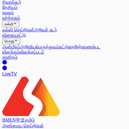
சிலாங்கூர்
தேசியம்
உலகம்
வர்த்தகம்
கல்வி
கல்வி செய்திகள்
அறிவுச் சுடர்
விளையாட்டு
பொது
ஆன்மீகம்
அறிவியல்
மருத்துவம்
கட்டுரை
நேர்காணல்
பட
விளக்கம்
விளக்கப்படம்
நாளிதழ்
Live
TV
BM
EN
中文
தமிழ்
அண்மைய செய்திகள்