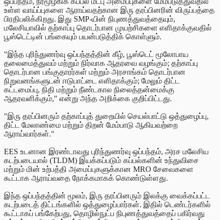
ஒப்பந்தம், நீர்மூழ்கிக் கப்பல் மீட்பு அமைப்புகளை மேம்படுத்துவதில்
உள்ள வாய்ப்புகளை ஆராய்வதற்கான இரு தரப்பினரின் விருப்பத்தை
பிரதிபலிக்கிறது. இது SMP-யின் நிபுணத்துவத்தையும்,
மலேசியாவில் தற்காப்பு தொடர்பான முயற்சிகளை எளிதாக்குவதில்
பூஸ்டெட்டின் பங்கையும் பயன்படுத்திக் கொள்ளும்.
"இந்த புரிந்துணர்வு ஒப்பந்தத்தின் கீழ், பூஸ்டெட் மூலோபாய
தலைமைத்துவம் மற்றும் நிர்வாக ஆதரவை வழங்கும்; தற்காப்பு
தொடர்பான பங்குதாரர்கள் மற்றும் அரசாங்கம் தொடர்பான
நிறுவனங்களுடன் ஈடுபாட்டை எளிதாக்கும்; மேலும் திட்ட
கட்டமைப்பு, நிதி மற்றும் நீண்டகால நிலைத்தன்மைக்கு
ஆதரவளிக்கும்," என்று அந்த அறிக்கை குறிப்பிட்டது.
"இரு தரப்பினரும் தற்காப்புத் துறையில் செயல்பாட்டு ஒத்துழைப்பு,
திட்ட மேலாண்மை மற்றும் திறன் மேம்பாடு ஆகியவற்றை
ஆராய்வார்கள்."
EES உடனான இரண்டாவது புரிந்துணர்வு ஒப்பந்தம், அரச மலேசிய
கடற்படையால் (TLDM) இயக்கப்படும் கப்பல்களின் உந்துவிசை
மற்றும் மின் உற்பத்தி அமைப்புகளுக்கான MRO சேவைகளை
கூட்டாக ஆராய்வதை நோக்கமாகக் கொண்டுள்ளது.
இந்த ஒப்பந்தத்தின் மூலம், இரு தரப்பினரும் இலக்கு வைக்கப்பட்ட
கடற்படைத் திட்டங்களில் ஒத்துழைப்பார்கள். இதில் டெண்டர்களில்
கூட்டாகப் பங்கேற்பது, தொழில்நுட்ப நிபுணத்துவத்தைப் பகிர்வது