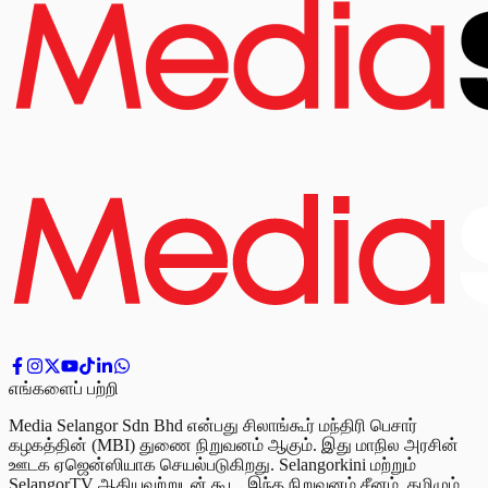
எங்களைப் பற்றி
Media Selangor Sdn Bhd என்பது சிலாங்கூர் மந்திரி பெசார்
கழகத்தின் (MBI) துணை நிறுவனம் ஆகும். இது மாநில அரசின்
ஊடக ஏஜென்ஸியாக செயல்படுகிறது. Selangorkini மற்றும்
SelangorTV ஆகியவற்றுடன் கூட, இந்த நிறுவனம் சீனம், தமிழும்