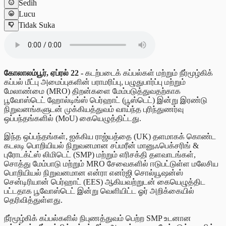
Sedih
Lucu
Tidak Suka
கோலாலம்பூர், ஏப்ரல் 22 -
கடற்படைக் கப்பல்கள் மற்றும் நீர்மூழ்கிக்
கப்பல் மீட்பு அமைப்புகளின் பராமரிப்பு, பழுதுபார்ப்பு மற்றும்
மேலாண்மை (MRO) திறன்களை மேம்படுத்துவதற்காக
பூவோஸ்டெட் ஹோல்டிங்ஸ் பெர்ஹாட் (பூஸ்டெட்) இன்று இரண்டு
நிறுவனங்களுடன் முக்கியத்துவம் வாய்ந்த புரிந்துணர்வு
ஒப்பந்தங்களில் (MoU) கையெழுத்திட்டது.
இந்த ஒப்பந்தங்கள், ஐக்கிய ராஜ்யத்தை (UK) தளமாகக் கொண்ட
கடலடி பொறியியல் நிறுவனமான சப்மரீன் மானுஃபெக்சரிங் &
புரோடக்ட்ஸ் லிமிடெட் (SMP) மற்றும் எரிசக்தி தளவாடங்கள்,
சொத்து மேம்பாடு மற்றும் MRO சேவைகளில் ஈடுபட்டுள்ள மலேசிய
பொறியியல் நிறுவனமான என்ரா எனர்ஜி சொல்யூஷன்ஸ்
சென்டிரியான் பெர்ஹாட் (EES) ஆகியவற்றுடன் கையெழுத்திட
பட்டதாக பூவோஸ்டெட் இன்று வெளியிட்ட ஓர் அறிக்கையில்
தெரிவித்துள்ளது.
நீர்மூழ்கிக் கப்பல்களில் நிபுணத்துவம் பெற்ற SMP உடனான