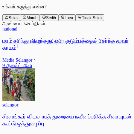
உங்கள் கருத்து என்ன?
Suka
Marah
Sedih
Lucu
Tidak Suka
அண்மைய செய்திகள்
national
மரம் சரிந்து விழுந்தது: ஒரே குடும்பத்தைச் சேர்ந்த மூவர்
காயம்!
Media Selangor
9 ஆகஸ்ட் 2026
selangor
சிலாங்கூர் விவசாயத் துறையை நவீனப்படுத்த சீனாவுடன்
கூட்டு ஒத்துழைப்பு