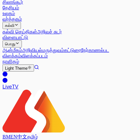
சிலாங்கூர்
தேசியம்
உலகம்
வர்த்தகம்
கல்வி
கல்வி செய்திகள்
அறிவுச் சுடர்
விளையாட்டு
பொது
ஆன்மீகம்
அறிவியல்
மருத்துவம்
கட்டுரை
நேர்காணல்
பட
விளக்கம்
விளக்கப்படம்
நாளிதழ்
Light
Theme
Live
TV
BM
EN
中文
தமிழ்