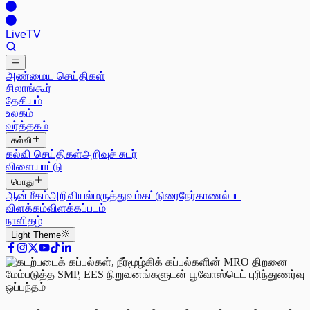
Live
TV
அண்மைய செய்திகள்
சிலாங்கூர்
தேசியம்
உலகம்
வர்த்தகம்
கல்வி
கல்வி செய்திகள்
அறிவுச் சுடர்
விளையாட்டு
பொது
ஆன்மீகம்
அறிவியல்
மருத்துவம்
கட்டுரை
நேர்காணல்
பட
விளக்கம்
விளக்கப்படம்
நாளிதழ்
Light
Theme