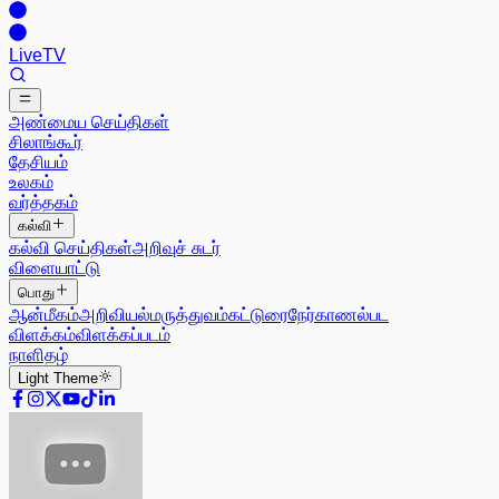
Live
TV
அண்மைய செய்திகள்
சிலாங்கூர்
தேசியம்
உலகம்
வர்த்தகம்
கல்வி
கல்வி செய்திகள்
அறிவுச் சுடர்
விளையாட்டு
பொது
ஆன்மீகம்
அறிவியல்
மருத்துவம்
கட்டுரை
நேர்காணல்
பட
விளக்கம்
விளக்கப்படம்
நாளிதழ்
Light
Theme