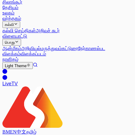
சிலாங்கூர்
தேசியம்
உலகம்
வர்த்தகம்
கல்வி
கல்வி செய்திகள்
அறிவுச் சுடர்
விளையாட்டு
பொது
ஆன்மீகம்
அறிவியல்
மருத்துவம்
கட்டுரை
நேர்காணல்
பட
விளக்கம்
விளக்கப்படம்
நாளிதழ்
Light
Theme
Live
TV
BM
EN
中文
தமிழ்