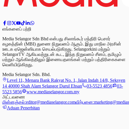
எங்களைப் பற்றி
Media Selangor Sdn Bhd என்பது சிலாங்கூர் மந்திரி பெசார்
கழகத்தின் (MBI) துணை நிறுவனம் ஆகும். இது மாநில அரசின்
ஊடக ஏஜென்ஸியாக செயல்படுகிறது. Selangorkini மற்றும்
SelangorTV ஆகியவற்றுடன் கூட, இந்த நிறுவனம் சீனம், தமிழும்
மற்றும் ஆங்கிலத்திலும் இணையதளங்கள் மற்றும் பத்திரிகைகளை
வெளியிடுகிறது.
Media Selangor Sdn. Bhd.
Level 11, Menara Bank Rakyat No. 1, Jalan Indah 14/8, Seksyen
14 40000 Shah Alam Selangor Darul Ehsan
03-5523 4856
03-
5523 5856
www.mediaselangor.com.my
அட்டவணை
மின்னஞ்சல்:
editor@mediaselangor.com
விற்பனை:
marketing@medias
Aduan Penerbitan