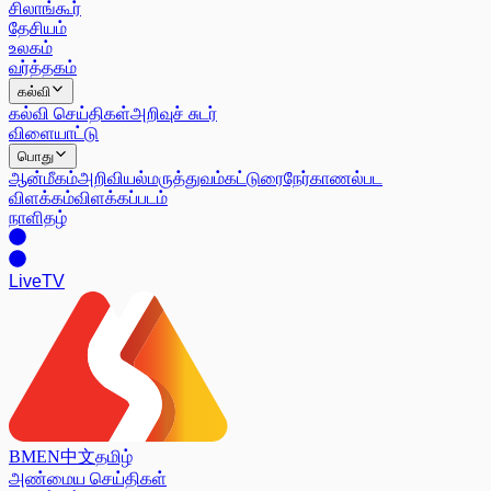
சிலாங்கூர்
தேசியம்
உலகம்
வர்த்தகம்
கல்வி
கல்வி செய்திகள்
அறிவுச் சுடர்
விளையாட்டு
பொது
ஆன்மீகம்
அறிவியல்
மருத்துவம்
கட்டுரை
நேர்காணல்
பட
விளக்கம்
விளக்கப்படம்
நாளிதழ்
Live
TV
BM
EN
中文
தமிழ்
அண்மைய செய்திகள்