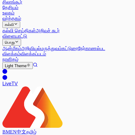
சிலாங்கூர்
தேசியம்
உலகம்
வர்த்தகம்
கல்வி
கல்வி செய்திகள்
அறிவுச் சுடர்
விளையாட்டு
பொது
ஆன்மீகம்
அறிவியல்
மருத்துவம்
கட்டுரை
நேர்காணல்
பட
விளக்கம்
விளக்கப்படம்
நாளிதழ்
Light
Theme
Live
TV
BM
EN
中文
தமிழ்