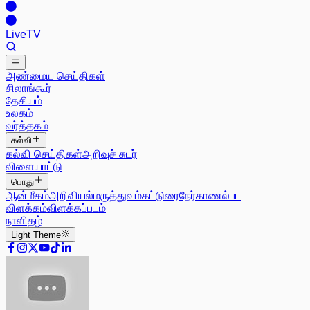
Live
TV
அண்மைய செய்திகள்
சிலாங்கூர்
தேசியம்
உலகம்
வர்த்தகம்
கல்வி
கல்வி செய்திகள்
அறிவுச் சுடர்
விளையாட்டு
பொது
ஆன்மீகம்
அறிவியல்
மருத்துவம்
கட்டுரை
நேர்காணல்
பட
விளக்கம்
விளக்கப்படம்
நாளிதழ்
Light
Theme