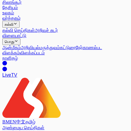
சிலாங்கூர்
தேசியம்
உலகம்
வர்த்தகம்
கல்வி
கல்வி செய்திகள்
அறிவுச் சுடர்
விளையாட்டு
பொது
ஆன்மீகம்
அறிவியல்
மருத்துவம்
கட்டுரை
நேர்காணல்
பட
விளக்கம்
விளக்கப்படம்
நாளிதழ்
Live
TV
BM
EN
中文
தமிழ்
அண்மைய செய்திகள்