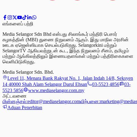
எங்களைப் பற்றி
Media Selangor Sdn Bhd என்பது சிலாங்கூர் மந்திரி பெசார்
கழகத்தின் (MBI) துணை நிறுவனம் ஆகும். இது மாநில அரசின்
ஊடக ஏஜென்ஸியாக செயல்படுகிறது. Selangorkini மற்றும்
SelangorTV ஆகியவற்றுடன் கூட, இந்த நிறுவனம் சீனம், தமிழும்
மற்றும் ஆங்கிலத்திலும் இணையதளங்கள் மற்றும் பத்திரிகைகளை
வெளியிடுகிறது.
Media Selangor Sdn. Bhd.
Level 11, Menara Bank Rakyat No. 1, Jalan Indah 14/8, Seksyen
14 40000 Shah Alam Selangor Darul Ehsan
03-5523 4856
03-
5523 5856
www.mediaselangor.com.my
அட்டவணை
மின்னஞ்சல்:
editor@mediaselangor.com
விற்பனை:
marketing@medias
Aduan Penerbitan