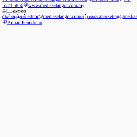
5523 5856
www.mediaselangor.com.my
அட்டவணை
மின்னஞ்சல்:
editor@mediaselangor.com
விற்பனை:
marketing@medias
Aduan Penerbitan