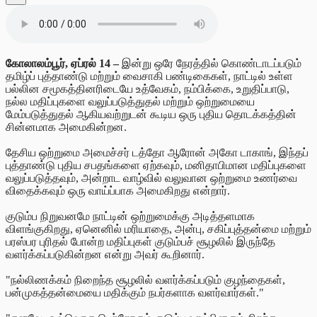
கோலாலம்பூர், ஏப்ரல் 14 –
இன்று ஒரே நேரத்தில் கொண்டாடப்படும்
தமிழ்ப் புத்தாண்டு மற்றும் வைசாகி பண்டிகைகள், நாட்டில் உள்ள
பல்லின சமூகத்தினரிடையே உத்வேகம், நம்பிக்கை, உறுதிப்பாடு,
நல்ல மதிப்புகளை வலுப்படுத்துதல் மற்றும் ஒற்றுமையை
மேம்படுத்துதல் ஆகியவற்றுடன் கூடிய ஒரு புதிய தொடக்கத்தின்
சின்னமாக அமைகின்றன.
தேசிய ஒற்றுமை அமைச்சர் டத்தோ ஆரோன் அகோ டாகாங், இந்தப்
புத்தாண்டு புதிய சபதங்களை ஏற்கவும், மனிதாபிமான மதிப்புகளை
வலுப்படுத்தவும், அன்றாட வாழ்வில் வலுவான ஒற்றுமை உணர்வை
விதைக்கவும் ஒரு வாய்ப்பாக அமைகிறது என்றார்.
குடும்ப நிறுவனமே நாட்டின் ஒற்றுமைக்கு அடித்தளமாக
விளங்குகிறது, ஏனெனில் மரியாதை, அன்பு, சகிப்புத்தன்மை மற்றும்
பரஸ்பர புரிதல் போன்ற மதிப்புகள் குடும்பச் சூழலில் இருந்தே
வளர்க்கப்படுகின்றன என்று அவர் கூறினார்.
"நல்லிணக்கம் நிறைந்த சூழலில் வளர்க்கப்படும் குழந்தைகள்,
பன்முகத்தன்மையை மதிக்கும் நபர்களாக வளர்வார்கள்."