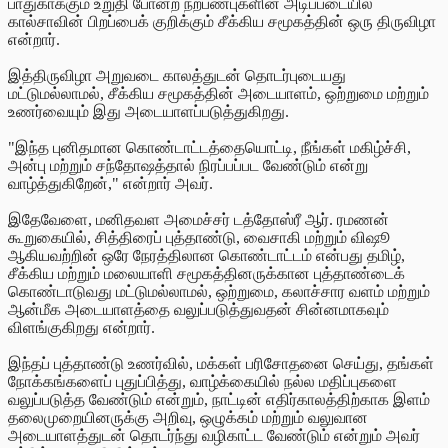
பாதுகாக்கும் உறுதி போன்ற நற்பண்புகளின் அடிப்படையில்
கால்சாவின் பிறப்பைக் குறிக்கும் சீக்கிய சமூகத்தின் ஒரு திருவிழா
என்றார்.
இத்திருவிழா அறுவடை காலத்துடன் தொடர்புடையது
மட்டுமல்லாமல், சீக்கிய சமூகத்தின் அடையாளம், ஒற்றுமை மற்றும்
உணர்வையும் இது அடையாளப்படுத்துகிறது.
"இந்த புனிதமான கொண்டாட்டத்தையொட்டி, நீங்கள் மகிழ்ச்சி,
அன்பு மற்றும் சந்தோஷத்தால் நிரப்பப்பட வேண்டும் என்று
வாழ்த்துகிறேன்," என்றார் அவர்.
இதேவேளை, மனிதவள அமைச்சர் டத்தோஸ்ரீ ஆர். ரமணன்
கூறுகையில், சித்திரைப் புத்தாண்டு, வைசாகி மற்றும் விஷூ
ஆகியவற்றின் ஒரே நேரத்திலான கொண்டாட்டம் என்பது தமிழ்,
சீக்கிய மற்றும் மலையாளி சமூகத்தினருக்கான புத்தாண்டைக்
கொண்டாடுவது மட்டுமல்லாமல், ஒற்றுமை, கலாச்சார வளம் மற்றும்
ஆன்மீக அடையாளத்தை வலுப்படுத்துவதன் சின்னமாகவும்
விளங்குகிறது என்றார்.
இந்தப் புத்தாண்டு உணர்வில், மக்கள் பரிசோதனை செய்து, தங்கள்
நோக்கங்களைப் புதுப்பித்து, வாழ்க்கையில் நல்ல மதிப்புகளை
வலுப்படுத்த வேண்டும் என்றும், நாட்டின் எதிர்காலத்திற்காக இளம்
தலைமுறையினருக்கு அறிவு, ஒழுக்கம் மற்றும் வலுவான
அடையாளத்துடன் தொடர்ந்து வழிகாட்ட வேண்டும் என்றும் அவர்