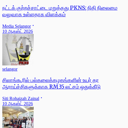
நட்டக் குற்றச்சாட்டை மறுத்தது PKNS; நிதி நிலைமை
வலுவாக உள்ளதாக விளக்கம்
Media Selangor
10 ஆகஸ்ட் 2026
selangor
சிலாங்கூரில் பல்கலைக்கழகங்களின் உயர் தர
ஆராய்ச்சிகளுக்காக RM35 லட்சம் ஒதுக்கீடு
Siti Rohaizah Zainal
10 ஆகஸ்ட் 2026