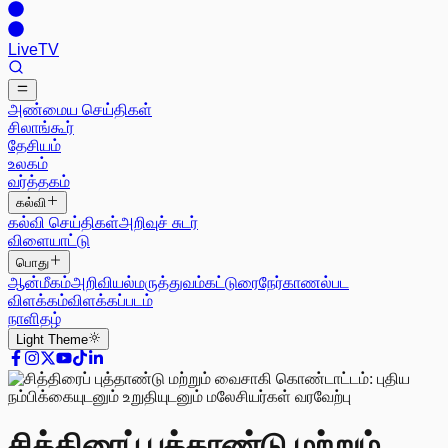
Live
TV
அண்மைய செய்திகள்
சிலாங்கூர்
தேசியம்
உலகம்
வர்த்தகம்
கல்வி
கல்வி செய்திகள்
அறிவுச் சுடர்
விளையாட்டு
பொது
ஆன்மீகம்
அறிவியல்
மருத்துவம்
கட்டுரை
நேர்காணல்
பட
விளக்கம்
விளக்கப்படம்
நாளிதழ்
Light
Theme
சித்திரைப் புத்தாண்டு மற்றும்