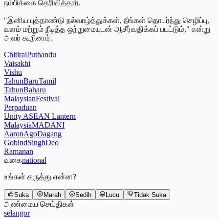
நம்பிக்கை தெரிவித்தார்.
"இனிய புத்தாண்டு நல்வாழ்த்துக்கள், நீங்கள் தொடர்ந்து செழிப்பு,
வளம் மற்றும் நீடித்த ஒற்றுமையுடன் ஆசீர்வதிக்கப் படட்டும்," என்று
அவர் கூறினார்.
ChitiraiPuthandu
Vaisakhi
Vishu
TahunBaruTamil
TahunBaharu
MalaysianFestival
Perpaduan
Unity ASEAN Lantern
MalaysiaMADANI
AaronAgoDagang
GobindSinghDeo
Ramanan
வகை
national
உங்கள் கருத்து என்ன?
Suka
Marah
Sedih
Lucu
Tidak Suka
அண்மைய செய்திகள்
selangor