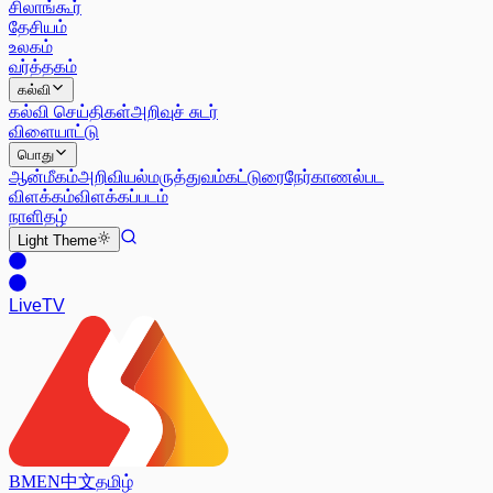
சிலாங்கூர்
தேசியம்
உலகம்
வர்த்தகம்
கல்வி
கல்வி செய்திகள்
அறிவுச் சுடர்
விளையாட்டு
பொது
ஆன்மீகம்
அறிவியல்
மருத்துவம்
கட்டுரை
நேர்காணல்
பட
விளக்கம்
விளக்கப்படம்
நாளிதழ்
Light
Theme
Live
TV
BM
EN
中文
தமிழ்