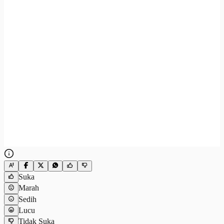
Suka
Marah
Sedih
Lucu
Tidak Suka