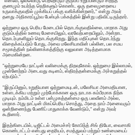
"எனவே, ஒவ்வொரு பெற்றோரும் குடும்ப உறுப்பினரும் சிறந்த
குணமும் உயர்ந்த நெறிகளும் கொண்ட ஒரு தலைமுறையை
உருவாக்குவதில் முக்கியப் பங்கு வகிக்கின்றனர்," என்று அவர்
தனது அதிகாரப்பூர்வ பேஸ்புக் பக்கத்தில் இன்று பதிவிட்டிருந்தார்.
ஒற்றுமை ஒரு பெரிய மேடையில் தொடங்குவதில்லை, மாறாக அது
குடும்பத்தில் உணவு மேசையிலும், வரவேற்பறையிலும், அன்றாட
தொடர்புகளிலும் தொடங்குகிறது. இந்த மதிப்புகள் தொடர்ந்து
விதைக்கப்படும் போது, அவை மலேசியாவின் பல்லின, பல சமய
சமூகத்தின் நல்லிணக்கத்திற்கு வலுவான அடித்தளமாக
அமைகின்றன.
"ஒற்றுமையே நாட்டின் வலிமைக்கு திறவுகோல். ஒற்றுமை இல்லாமல்,
முன்னேற்றம் அடைவது கடினம், ஸ்திரத்தன்மைக்கு அச்சுறுத்தல்
ஏற்படும்."
"இருப்பினும், உறுதியான ஒற்றுமையுடன், மலேசியா அமைதியான,
உள்ளடக்கிய மற்றும் முற்போக்கான ஒரு நாடாக கம்பீரமாக நிற்க
முடியும். நம்மிடம் உள்ள பன்முகத்தன்மை ஒரு பலவீனம் அல்ல,
மாறாக அது நாட்டின் மிகப்பெரிய சொத்து, அதை நாம் அனைவரும்
ஒன்றிணைந்து பேணிப் பாதுகாக்க வேண்டும்," என்று அவர்
கூறினார்.
இதற்கிடையில், டிஜிட்டல் அமைச்சர் கோபிந்த் சிங் தியோ, வைசாகி
கொண்டாட்டம் என்பது தைரியம், சமத்துவம் மற்றும் உண்மையைப்