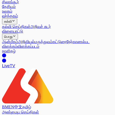
சிலாங்கூர்
தேசியம்
உலகம்
வர்த்தகம்
கல்வி
கல்வி செய்திகள்
அறிவுச் சுடர்
விளையாட்டு
பொது
ஆன்மீகம்
அறிவியல்
மருத்துவம்
கட்டுரை
நேர்காணல்
பட
விளக்கம்
விளக்கப்படம்
நாளிதழ்
Live
TV
BM
EN
中文
தமிழ்
அண்மைய செய்திகள்